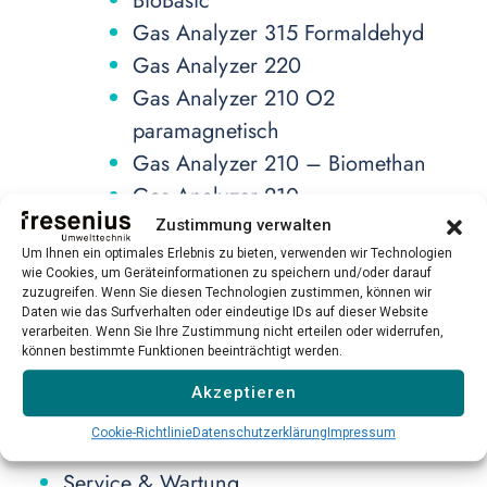
BioBasic
Gas Analyzer 315 Formaldehyd
Gas Analyzer 220
Gas Analyzer 210 O2
paramagnetisch
Gas Analyzer 210 – Biomethan
Gas Analyzer 210
Gas Analyzer 150
Zustimmung verwalten
Um Ihnen ein optimales Erlebnis zu bieten, verwenden wir Technologien
Gas-Cooler-Series
wie Cookies, um Geräteinformationen zu speichern und/oder darauf
zuzugreifen. Wenn Sie diesen Technologien zustimmen, können wir
Gas Cooler RCI 500
Daten wie das Surfverhalten oder eindeutige IDs auf dieser Website
verarbeiten. Wenn Sie Ihre Zustimmung nicht erteilen oder widerrufen,
Gas Cooler RCI 100
können bestimmte Funktionen beeinträchtigt werden.
Gas Cooler RCI 700
Akzeptieren
Blog
Cookie-Richtlinie
Datenschutzerklärung
Impressum
Weltklasse Gasmesstechnik
Service & Wartung