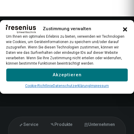
Zustimmung verwalten
Um Ihnen ein optimales Erlebnis zu bieten, verwenden wir Technologien
wie Cookies, um Geräteinformationen zu speichern und/oder darauf
zuzugreifen. Wenn Sie diesen Technologien zustimmen, können wir
Daten wie das Surfverhalten oder eindeutige IDs auf dieser Website
verarbeiten. Wenn Sie Ihre Zustimmung nicht erteilen oder widerrufen,
können bestimmte Funktionen beeinträchtigt werden.
Präzise messen. Effizient steuern.
Akzeptieren
GASANALYSATOREN · MADE IN GERMANY ·
Cookie-Richtlinie
Datenschutzerklärung
Impressum
SEIT 1848
Service
Produkte
Unternehmen