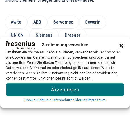
UNION, Siemens, Draeger und Endress+Hauser.
Awite
ABB
Servomex
Sewerin
UNION
Siemens
Draeger
Zustimmung verwalten
Endress+Hauser
Um Ihnen ein optimales Erlebnis zu bieten, verwenden wir Technologien
wie Cookies, um Geräteinformationen zu speichern und/oder darauf
zuzugreifen. Wenn Sie diesen Technologien zustimmen, können wir
Daten wie das Surfverhalten oder eindeutige IDs auf dieser Website
Bitte beachten Sie: Unser Service für Fremdgeräte ist
verarbeiten. Wenn Sie Ihre Zustimmung nicht erteilen oder widerrufen,
nicht für alle Modelle und Hersteller verfügbar. Wir prüfen
können bestimmte Funktionen beeinträchtigt werden.
jeden Einzelfall individuell.
Akzeptieren
Cookie-Richtlinie
Datenschutzerklärung
Impressum