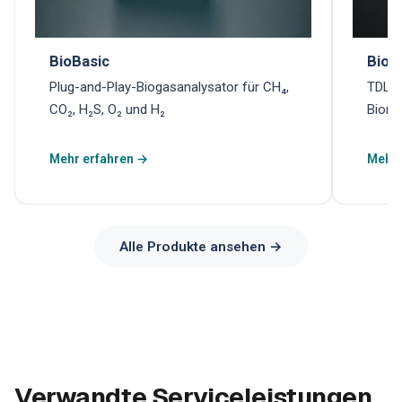
BioBasic
Biom
Plug-and-Play-Biogasanalysator für CH₄,
TDLAS
CO₂, H₂S, O₂ und H₂
Biome
Mehr erfahren →
Mehr 
Alle Produkte ansehen →
Verwandte Serviceleistungen