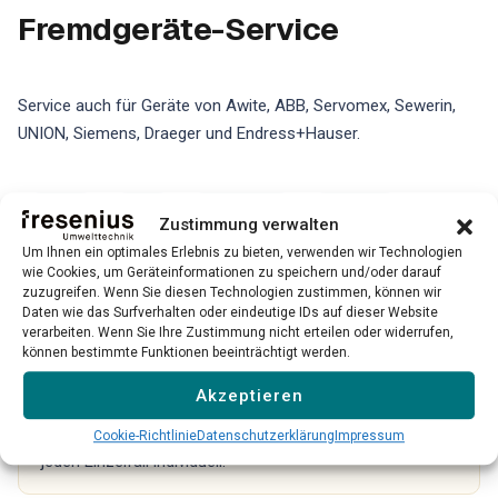
Fremdgeräte-Service
Service auch für Geräte von Awite, ABB, Servomex, Sewerin,
UNION, Siemens, Draeger und Endress+Hauser.
Awite
ABB
Servomex
Sewerin
Zustimmung verwalten
Um Ihnen ein optimales Erlebnis zu bieten, verwenden wir Technologien
UNION
Siemens
Draeger
wie Cookies, um Geräteinformationen zu speichern und/oder darauf
zuzugreifen. Wenn Sie diesen Technologien zustimmen, können wir
Daten wie das Surfverhalten oder eindeutige IDs auf dieser Website
Endress+Hauser
verarbeiten. Wenn Sie Ihre Zustimmung nicht erteilen oder widerrufen,
können bestimmte Funktionen beeinträchtigt werden.
Akzeptieren
Bitte beachten Sie: Unser Service für Fremdgeräte ist
nicht für alle Modelle und Hersteller verfügbar. Wir prüfen
Cookie-Richtlinie
Datenschutzerklärung
Impressum
jeden Einzelfall individuell.