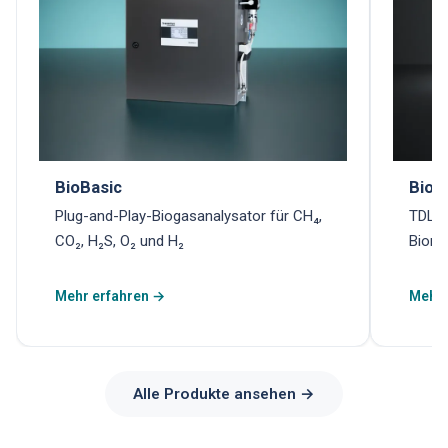
BioBasic
Biom
Plug-and-Play-Biogasanalysator für CH₄,
TDLAS
CO₂, H₂S, O₂ und H₂
Biome
Mehr erfahren →
Mehr 
Alle Produkte ansehen →