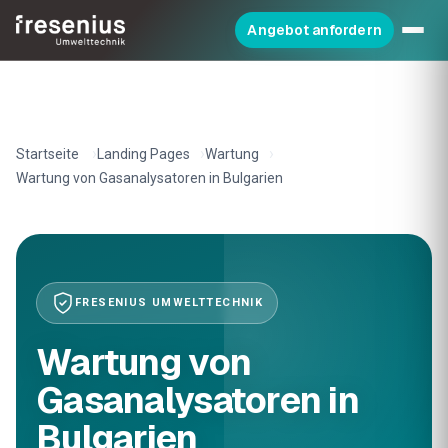
Angebot anfordern
Startseite
Landing Pages
Wartung
Wartung von Gasanalysatoren in Bulgarien
FRESENIUS UMWELTTECHNIK
Wartung von
Gasanalysatoren in
Bulgarien