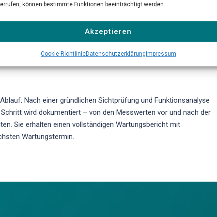
rtifizierten Servicetechniker eine umfassende Inspektion aller
errufen, können bestimmte Funktionen beeinträchtigt werden.
nsoren durch. Dazu gehören die Prüfung der Gasaufbereitung, der
en Pumpen. Wir überprüfen die Linearität und Querempfindlichkeit der
Akzeptieren
ktualisieren die Gerätefirmware auf den neuesten Stand. Verschleißte
nach Herstellervorschrift getauscht.
Cookie-Richtlinie
Datenschutzerklärung
Impressum
Ablauf: Nach einer gründlichen Sichtprüfung und Funktionsanalyse
der Schritt wird dokumentiert – von den Messwerten vor und nach der
en. Sie erhalten einen vollständigen Wartungsbericht mit
hsten Wartungstermin.