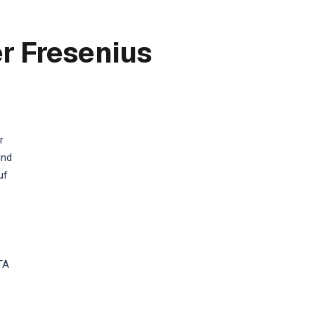
r Fresenius
r
und
uf
TA