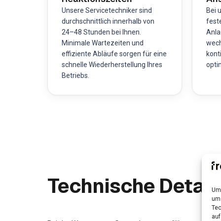
Unsere Servicetechniker sind
Bei 
durchschnittlich innerhalb von
fest
24–48 Stunden bei Ihnen.
Anla
Minimale Wartezeiten und
wech
effiziente Abläufe sorgen für eine
kont
schnelle Wiederherstellung Ihres
opti
Betriebs.
Technische Detail
Um 
um 
Tec
auf