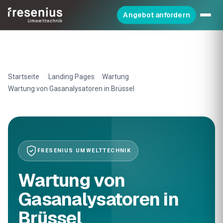
Angebot anfordern
Startseite
Landing Pages
Wartung
Wartung von Gasanalysatoren in Brüssel
FRESENIUS UMWELTTECHNIK
Wartung von
Gasanalysatoren in
Brüssel