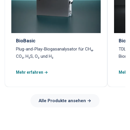
BioBasic
Biom
Plug-and-Play-Biogasanalysator für CH₄,
TDLAS
CO₂, H₂S, O₂ und H₂
Biome
Mehr erfahren →
Mehr 
Alle Produkte ansehen →