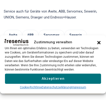
Service auch für Geräte von Awite, ABB, Servomex, Sewerin,
UNION, Siemens, Draeger und Endress+Hauser.
Awite
ABB
Servomex
Sewerin
Zustimmung verwalten
UNION
Siemens
Draeger
Um Ihnen ein optimales Erlebnis zu bieten, verwenden wir Technologien
wie Cookies, um Geräteinformationen zu speichern und/oder darauf
Endress+Hauser
zuzugreifen. Wenn Sie diesen Technologien zustimmen, können wir
Daten wie das Surfverhalten oder eindeutige IDs auf dieser Website
→
verarbeiten. Wenn Sie Ihre Zustimmung nicht erteilen oder widerrufen,
können bestimmte Funktionen beeinträchtigt werden.
Bitte beachten Sie: Unser Service für Fremdgeräte ist
Akzeptieren
nicht für alle Modelle und Hersteller verfügbar. Wir prüfen
jeden Einzelfall individuell.
Cookie-Richtlinie
Datenschutzerklärung
Impressum