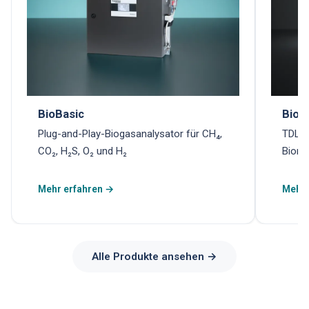
BioBasic
Biom
Plug-and-Play-Biogasanalysator für CH₄,
TDLAS
CO₂, H₂S, O₂ und H₂
Biome
Mehr erfahren →
Mehr 
Alle Produkte ansehen →