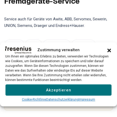
Fremdgeräte-Service
Service auch für Geräte von Awite, ABB, Servomex, Sewerin,
UNION, Siemens, Draeger und Endress+Hauser.
Awite
ABB
Servomex
Sewerin
Zustimmung verwalten
Um Ihnen ein optimales Erlebnis zu bieten, verwenden wir Technologien
UNION
Siemens
Draeger
wie Cookies, um Geräteinformationen zu speichern und/oder darauf
zuzugreifen. Wenn Sie diesen Technologien zustimmen, können wir
Endress+Hauser
Daten wie das Surfverhalten oder eindeutige IDs auf dieser Website
→
verarbeiten. Wenn Sie Ihre Zustimmung nicht erteilen oder widerrufen,
können bestimmte Funktionen beeinträchtigt werden.
Bitte beachten Sie: Unser Service für Fremdgeräte ist
Akzeptieren
nicht für alle Modelle und Hersteller verfügbar. Wir prüfen
Cookie-Richtlinie
Datenschutzerklärung
Impressum
jeden Einzelfall individuell.