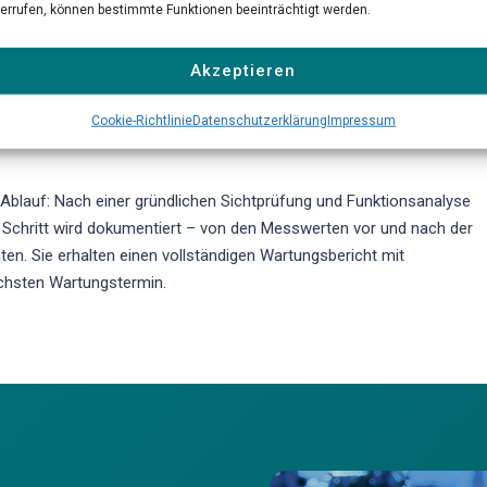
nsoren durch. Dazu gehören die Prüfung der Gasaufbereitung, der
errufen, können bestimmte Funktionen beeinträchtigt werden.
en Pumpen. Wir überprüfen die Linearität und Querempfindlichkeit der
ktualisieren die Gerätefirmware auf den neuesten Stand. Verschleißte
Akzeptieren
nach Herstellervorschrift getauscht.
Cookie-Richtlinie
Datenschutzerklärung
Impressum
Ablauf: Nach einer gründlichen Sichtprüfung und Funktionsanalyse
der Schritt wird dokumentiert – von den Messwerten vor und nach der
en. Sie erhalten einen vollständigen Wartungsbericht mit
hsten Wartungstermin.