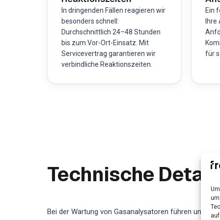
In dringenden Fällen reagieren wir
Ein 
besonders schnell:
Ihre
Durchschnittlich 24–48 Stunden
Anfo
bis zum Vor-Ort-Einsatz. Mit
Kom
Servicevertrag garantieren wir
für 
verbindliche Reaktionszeiten.
Technische Detail
Um 
um 
Tec
Bei der Wartung von Gasanalysatoren führen unsere ze
auf