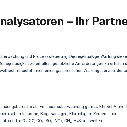
alysatoren – Ihr Partne
süberwachung und Prozesssteuerung. Die regelmäßige Wartung diese
essgenauigkeit zu erhalten, gesetzliche Anforderungen zu erfüllen 
elttechnik bietet Ihnen einen ganzheitlichen Wartungsservice, der a
.
nwendungsbereiche ab: Emissionsüberwachung gemäß BImSchV und 
hemischen Industrie, Biogasanlagen, Kläranlagen, Zement- und
atoren für O₂, CO, CO₂, SO₂, NOx, CH₄, H₂S und weitere