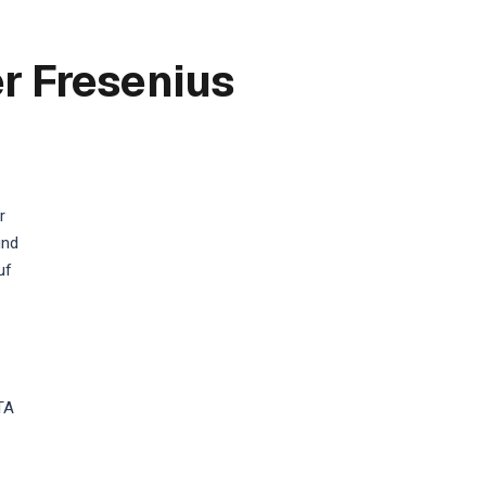
r Fresenius
r
und
uf
TA