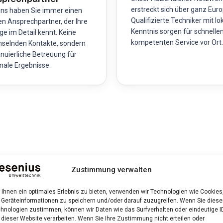
erstreckt sich über ganz Euro
uns haben Sie immer einen
Qualifizierte Techniker mit lo
en Ansprechpartner, der Ihre
Kenntnis sorgen für schnelle
ge im Detail kennt. Keine
kompetenten Service vor Ort.
selnden Kontakte, sondern
inuierliche Betreuung für
male Ergebnisse.
s und Ablauf
Zustimmung verwalten
Ihnen ein optimales Erlebnis zu bieten, verwenden wir Technologien wie Cookies
Geräteinformationen zu speichern und/oder darauf zuzugreifen. Wenn Sie dies
hnologien zustimmen, können wir Daten wie das Surfverhalten oder eindeutige I
rtifizierten Servicetechniker eine umfassende Inspektion aller
 dieser Website verarbeiten. Wenn Sie Ihre Zustimmung nicht erteilen oder