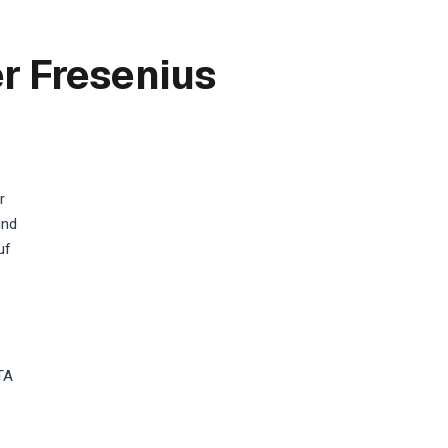
r Fresenius
r
und
uf
TA