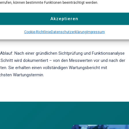
nsoren durch. Dazu gehören die Prüfung der Gasaufbereitung, der
errufen, können bestimmte Funktionen beeinträchtigt werden.
en Pumpen. Wir überprüfen die Linearität und Querempfindlichkeit der
ktualisieren die Gerätefirmware auf den neuesten Stand. Verschleißte
Akzeptieren
nach Herstellervorschrift getauscht.
Cookie-Richtlinie
Datenschutzerklärung
Impressum
Ablauf: Nach einer gründlichen Sichtprüfung und Funktionsanalyse
der Schritt wird dokumentiert – von den Messwerten vor und nach der
en. Sie erhalten einen vollständigen Wartungsbericht mit
hsten Wartungstermin.