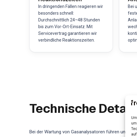
In dringenden Fällen reagieren wir
Bei 
besonders schnell:
fest
Durchschnittlich 24–48 Stunden
Anla
bis zum Vor-Ort-Einsatz. Mit
wech
Servicevertrag garantieren wir
kont
verbindliche Reaktionszeiten.
opti
Technische Detail
Um 
um 
Tec
Bei der Wartung von Gasanalysatoren führen unsere ze
auf