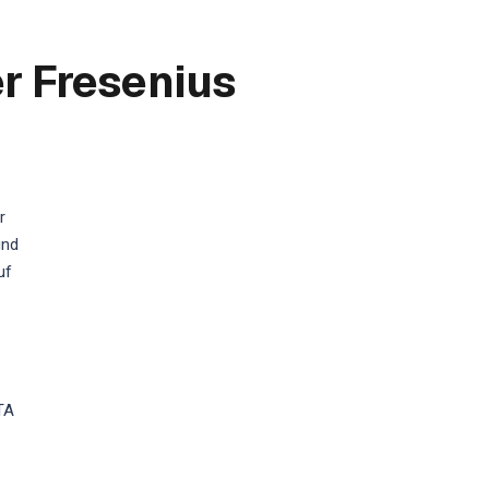
r Fresenius
r
und
uf
TA