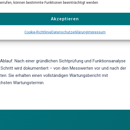
rtifizierten Servicetechniker eine umfassende Inspektion aller
errufen, können bestimmte Funktionen beeinträchtigt werden.
nsoren durch. Dazu gehören die Prüfung der Gasaufbereitung, der
en Pumpen. Wir überprüfen die Linearität und Querempfindlichkeit der
Akzeptieren
ktualisieren die Gerätefirmware auf den neuesten Stand. Verschleißte
nach Herstellervorschrift getauscht.
Cookie-Richtlinie
Datenschutzerklärung
Impressum
Ablauf: Nach einer gründlichen Sichtprüfung und Funktionsanalyse
der Schritt wird dokumentiert – von den Messwerten vor und nach der
en. Sie erhalten einen vollständigen Wartungsbericht mit
hsten Wartungstermin.