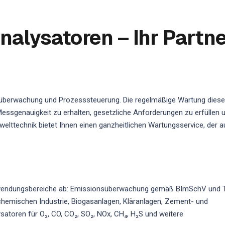
alysatoren – Ihr Partne
süberwachung und Prozesssteuerung. Die regelmäßige Wartung diese
essgenauigkeit zu erhalten, gesetzliche Anforderungen zu erfüllen 
elttechnik bietet Ihnen einen ganzheitlichen Wartungsservice, der a
.
nwendungsbereiche ab: Emissionsüberwachung gemäß BImSchV und 
hemischen Industrie, Biogasanlagen, Kläranlagen, Zement- und
atoren für O₂, CO, CO₂, SO₂, NOx, CH₄, H₂S und weitere