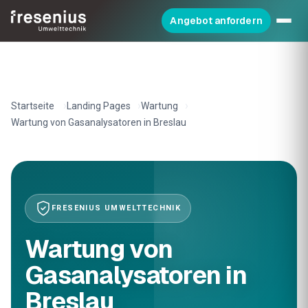
Angebot anfordern
Startseite
Landing Pages
Wartung
Wartung von Gasanalysatoren in Breslau
FRESENIUS UMWELTTECHNIK
Wartung von
Gasanalysatoren in
Breslau