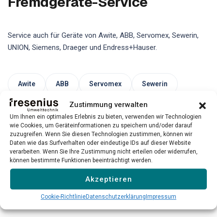
Fremdgeräte-Service
Service auch für Geräte von Awite, ABB, Servomex, Sewerin,
UNION, Siemens, Draeger und Endress+Hauser.
Awite
ABB
Servomex
Sewerin
Zustimmung verwalten
UNION
Siemens
Draeger
Um Ihnen ein optimales Erlebnis zu bieten, verwenden wir Technologien
wie Cookies, um Geräteinformationen zu speichern und/oder darauf
Endress+Hauser
zuzugreifen. Wenn Sie diesen Technologien zustimmen, können wir
Daten wie das Surfverhalten oder eindeutige IDs auf dieser Website
verarbeiten. Wenn Sie Ihre Zustimmung nicht erteilen oder widerrufen,
können bestimmte Funktionen beeinträchtigt werden.
Bitte beachten Sie: Unser Service für Fremdgeräte ist
nicht für alle Modelle und Hersteller verfügbar. Wir prüfen
Akzeptieren
jeden Einzelfall individuell.
Cookie-Richtlinie
Datenschutzerklärung
Impressum