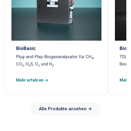
BioBasic
Biom
Plug-and-Play-Biogasanalysator für CH₄,
TDLAS
CO₂, H₂S, O₂ und H₂
Biome
Mehr erfahren →
Mehr 
Alle Produkte ansehen →