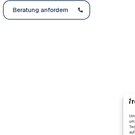
Beratung anfordern
Um 
um 
Tec
auf