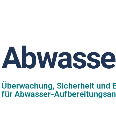
A
b
w
a
s
s
e
Überwachung, Sicherheit und E
für Abwasser-Aufbereitungsan