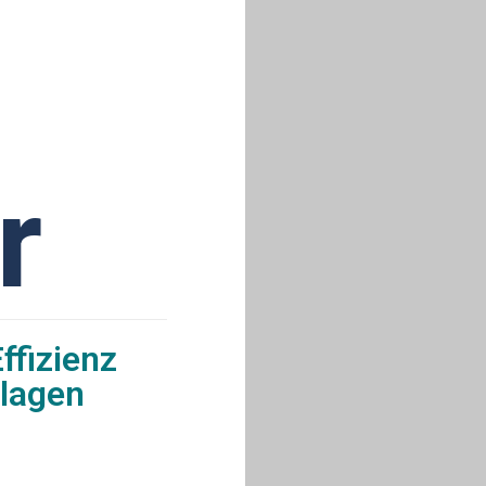
r
ffizienz
lagen