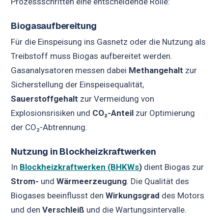
Prozessschritten eine entscheidende Rolle:
Biogasaufbereitung
Für die Einspeisung ins Gasnetz oder die Nutzung als
Treibstoff muss Biogas aufbereitet werden.
Gasanalysatoren messen dabei
Methangehalt
zur
Sicherstellung der Einspeisequalität,
Sauerstoffgehalt
zur Vermeidung von
Explosionsrisiken und
CO₂-Anteil
zur Optimierung
der CO₂-Abtrennung.
Nutzung in Blockheizkraftwerken
In
Blockheizkraftwerken (BHKWs
)
dient Biogas zur
Strom-
und
Wärmeerzeugung
. Die Qualität des
Biogases beeinflusst den
Wirkungsgrad
des Motors
und den
Verschleiß
und die Wartungsintervalle.