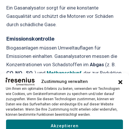
Ein Gasanalysator sorgt für eine konstante
Gasqualität und schützt die Motoren vor Schäden
durch schädliche Gase.
Emissionskontrolle
Biogasanlagen müssen Umweltauflagen für
Emissionen einhalten. Gasanalysatoren messen die
Konzentrationen von Schadstoffen im
Abgas
(z. B.
CO
,
NOₓ
,
SO₂
) und
Methanschlupf
, der zur Reduktion
von Klimaschäden überwacht wird.
Zustimmung verwalten
Um Ihnen ein optimales Erlebnis zu bieten, verwenden wir Technologien
wie Cookies, um Geräteinformationen zu speichern und/oder darauf
Die genaue Emissionskontrolle schützt nicht nur die
zuzugreifen. Wenn Sie diesen Technologien zustimmen, können wir
Umwelt, sondern auch vor rechtlichen Konsequenzen.
Daten wie das Surfverhalten oder eindeutige IDs auf dieser Website
→
verarbeiten. Wenn Sie Ihre Zustimmung nicht erteilen oder widerrufen,
können bestimmte Funktionen beeinträchtigt werden.
Wirtschaftliche und ökologische
Akzeptieren
Vorteile