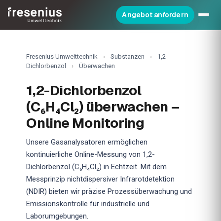
Angebot anfordern
Fresenius Umwelttechnik
›
Substanzen
›
1,2-
Dichlorbenzol
›
Überwachen
1,2-Dichlorbenzol
(C₆H₄Cl₂) überwachen –
Online Monitoring
Unsere Gasanalysatoren ermöglichen
kontinuierliche Online-Messung von 1,2-
Dichlorbenzol (C₆H₄Cl₂) in Echtzeit. Mit dem
Messprinzip nichtdispersiver Infrarotdetektion
(NDIR) bieten wir präzise Prozessüberwachung und
Emissionskontrolle für industrielle und
Laborumgebungen.