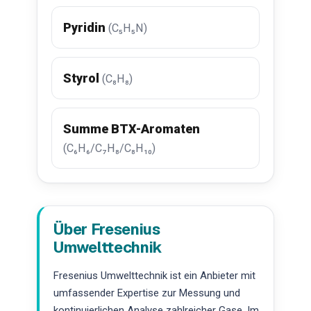
Pyridin
(C₅H₅N)
Styrol
(C₈H₈)
Summe BTX-Aromaten
(C₆H₆/C₇H₈/C₈H₁₀)
Über Fresenius
Umwelttechnik
Fresenius Umwelttechnik ist ein Anbieter mit
umfassender Expertise zur Messung und
kontinuierlichen Analyse zahlreicher Gase. Im