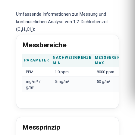
Umfassende Informationen zur Messung und
kontinuierlichen Analyse von 1,2-Dichlorbenzol
(C₆H₄Cl₂):
Messbereiche
NACHWEISGRENZE
MESSBEREICH
PARAMETER
MIN
MAX
PPM
1.0 ppm
8000 ppm
mg/m³ /
5 mg/m³
50 g/m³
g/m³
Messprinzip