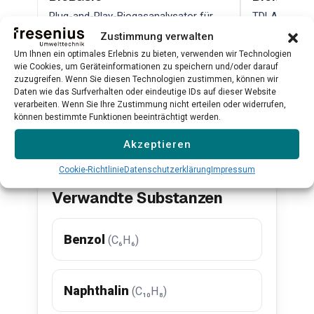
Plug-and-Play-Biogasanalysator für
TDLAS-Lasera
CH₄, CO₂, H₂S, O₂ und H₂
hochpräzise
Zustimmung verwalten
Qualitätskont
Um Ihnen ein optimales Erlebnis zu bieten, verwenden wir Technologien
wie Cookies, um Geräteinformationen zu speichern und/oder darauf
Mehr erfahren →
Mehr erfahr
zuzugreifen. Wenn Sie diesen Technologien zustimmen, können wir
Daten wie das Surfverhalten oder eindeutige IDs auf dieser Website
verarbeiten. Wenn Sie Ihre Zustimmung nicht erteilen oder widerrufen,
können bestimmte Funktionen beeinträchtigt werden.
Alle Produkte ansehen →
Akzeptieren
Cookie-Richtlinie
Datenschutzerklärung
Impressum
Verwandte Substanzen
Benzol
(C₆H₆)
Naphthalin
(C₁₀H₈)