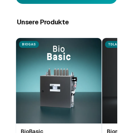
Unsere Produkte
BIOGAS
TDLAS
BioBasic
Biometha