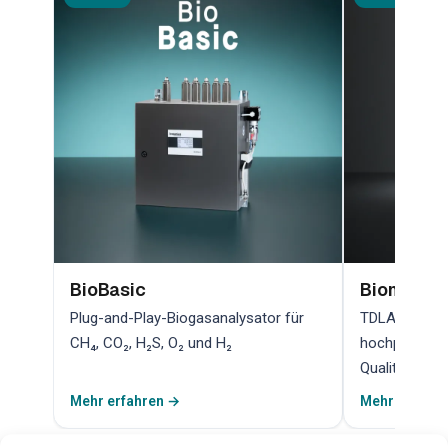
BioBasic
Biometha
Plug-and-Play-Biogasanalysator für
TDLAS-Lasera
CH₄, CO₂, H₂S, O₂ und H₂
hochpräzise
Qualitätskont
Mehr erfahren →
Mehr erfahr