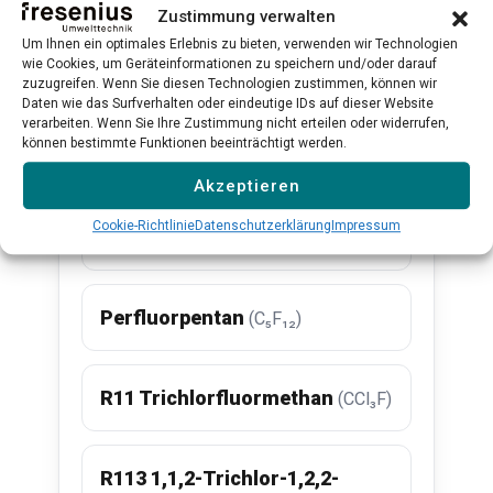
Zustimmung verwalten
Alle Produkte ansehen →
Um Ihnen ein optimales Erlebnis zu bieten, verwenden wir Technologien
wie Cookies, um Geräteinformationen zu speichern und/oder darauf
zuzugreifen. Wenn Sie diesen Technologien zustimmen, können wir
Daten wie das Surfverhalten oder eindeutige IDs auf dieser Website
verarbeiten. Wenn Sie Ihre Zustimmung nicht erteilen oder widerrufen,
Verwandte Substanzen
können bestimmte Funktionen beeinträchtigt werden.
Akzeptieren
Decafluorpentan (Vertrel)
Cookie-Richtlinie
Datenschutzerklärung
Impressum
(C₅F₁₀)
Perfluorpentan
(C₅F₁₂)
R11 Trichlorfluormethan
(CCl₃F)
R113 1,1,2-Trichlor-1,2,2-