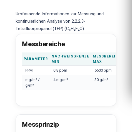
Umfassende Informationen zur Messung und
kontinuierlichen Analyse von 2,2,2,3-
Tetrafluorpropanol (TFP) (C₃H₄F₄O):
Messbereiche
NACHWEISGRENZE
MESSBEREICH
PARAMETER
MIN
MAX
PPM
0.8 ppm
5500 ppm
mg/m³ /
4 mg/m³
30 g/m³
g/m³
Messprinzip