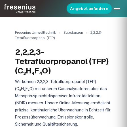
Angebot anfordern
Fresenius Umwelttechnik
›
Substanzen
›
2,2,2,3-
Tetrafluorpropanol (TFP)
2,2,2,3-
Tetrafluorpropanol (TFP)
(C₃H₄F₄O)
Wir können 2,2,2,3-Tetrafluorpropanol (TFP)
(C₃H₄F₄O) mit unseren Gasanalysatoren über das
Messprinzip nichtdispersiver Infrarotdetektion
(NDIR) messen. Unsere Online-Messung ermöglicht
präzise, kontinuierliche Überwachung in Echtzeit für
Prozessüberwachung, Emissionskontrolle,
Sicherheit und Qualitätssicherung.