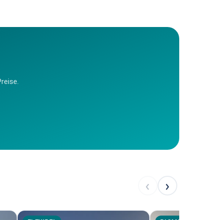
reise.
‹
›