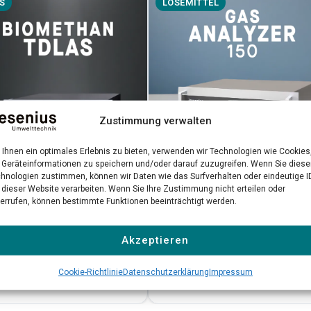
S
LÖSEMITTEL
Zustimmung verwalten
Ihnen ein optimales Erlebnis zu bieten, verwenden wir Technologien wie Cookies
Geräteinformationen zu speichern und/oder darauf zuzugreifen. Wenn Sie dies
hnologien zustimmen, können wir Daten wie das Surfverhalten oder eindeutige I
Gas Analyzer 150
methan TDLAS
 dieser Website verarbeiten. Wenn Sie Ihre Zustimmung nicht erteilen oder
errufen, können bestimmte Funktionen beeinträchtigt werden.
Präzise NDIR-Messung gefährlic
-Laseranalysator für
Lösemittel in industriellen
räzise Biomethan-
Akzeptieren
Umgebungen
ätskontrolle
Cookie-Richtlinie
Datenschutzerklärung
Impressum
 erfahren →
Mehr erfahren →