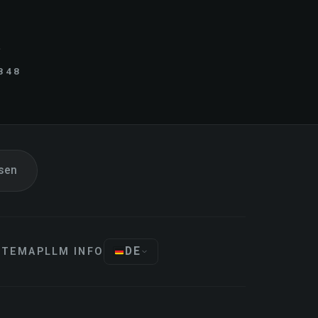
.
848
sen
DE
ITEMAP
LLM INFO