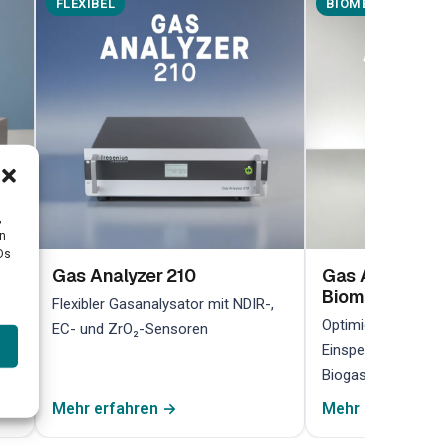
FLEXIBEL
BIOMETHAN
,
en
Ds
Gas Analyzer 210
Gas Analyzer 2
Biomethan
her
Flexibler Gasanalysator mit NDIR-,
Optimiert für die 
EC- und ZrO₂-Sensoren
Einspeiseüberwach
Biogasanlagen
Mehr erfahren →
Mehr erfahren →