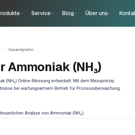
rodukte
Service
Blog
Über uns
Konta
k
›
Gasanalysator
ür Ammoniak (NH₃)
ak (NH₃) Online-Messung entwickelt. Mit dem Messprinzip
gebnisse bei wartungsarmem Betrieb für Prozessüberwachung,
inuierlichen Analyse von Ammoniak (NH₃):