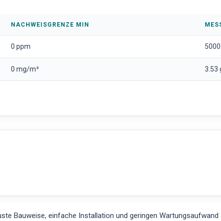
NACHWEISGRENZE MIN
MES
0 ppm
5000
0 mg/m³
3.53
te Bauweise, einfache Installation und geringen Wartungsaufwand au