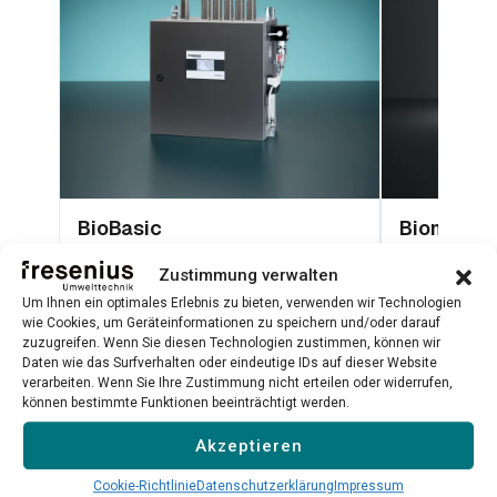
BioBasic
Biometha
Plug-and-Play-Biogasanalysator für
TDLAS-Lasera
Zustimmung verwalten
CH₄, CO₂, H₂S, O₂ und H₂
hochpräzise
Um Ihnen ein optimales Erlebnis zu bieten, verwenden wir Technologien
Qualitätskont
wie Cookies, um Geräteinformationen zu speichern und/oder darauf
zuzugreifen. Wenn Sie diesen Technologien zustimmen, können wir
Mehr erfahren →
Mehr erfahr
Daten wie das Surfverhalten oder eindeutige IDs auf dieser Website
verarbeiten. Wenn Sie Ihre Zustimmung nicht erteilen oder widerrufen,
können bestimmte Funktionen beeinträchtigt werden.
Alle Produkte ansehen →
Akzeptieren
Cookie-Richtlinie
Datenschutzerklärung
Impressum