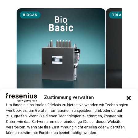
BIOGAS
TDLAS
Zustimmung verwalten
BioBasic
Biometha
Um Ihnen ein optimales Erlebnis zu bieten, verwenden wir Technologien
wie Cookies, um Geräteinformationen zu speichern und/oder darauf
Plug-and-Play-Biogasanalysator für
TDLAS-Lasera
zuzugreifen. Wenn Sie diesen Technologien zustimmen, können wir
CH₄, CO₂, H₂S, O₂ und H₂
hochpräzise
Daten wie das Surfverhalten oder eindeutige IDs auf dieser Website
verarbeiten. Wenn Sie Ihre Zustimmung nicht erteilen oder widerrufen,
Qualitätskont
können bestimmte Funktionen beeinträchtigt werden.