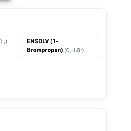
ENSOLV (1-
l₂)
Brompropan)
(C₃H₇Br)