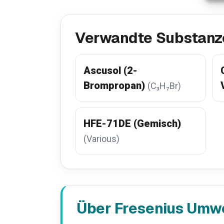
Verwandte Substanz
Ascusol (2-
Brompropan)
(C₃H₇Br)
HFE-71DE (Gemisch)
(Various)
Über Fresenius Umw