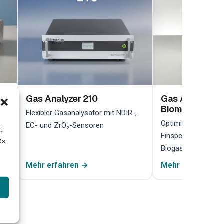
Gas Analyzer 210
Gas Analyzer 2
Biomethan
her
Flexibler Gasanalysator mit NDIR-,
Optimiert für die 
,
EC- und ZrO₂-Sensoren
en
Einspeiseüberwach
Ds
Biogasanlagen
Mehr erfahren →
Mehr erfahren →