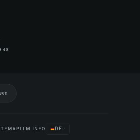
.
848
sen
DE
ITEMAP
LLM INFO