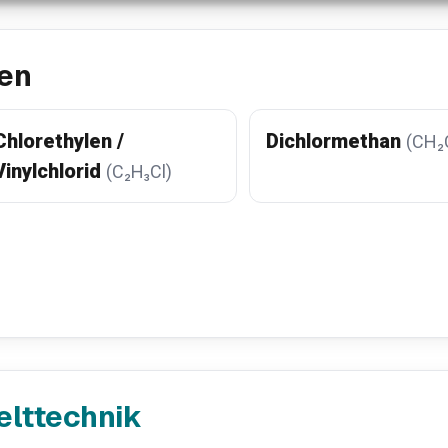
en
Chlorethylen /
Dichlormethan
(CH₂C
Vinylchlorid
(C₂H₃Cl)
elttechnik