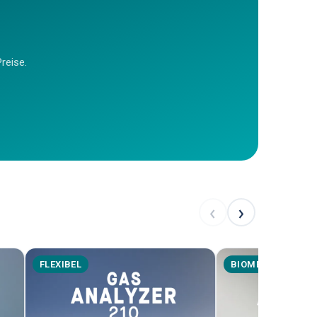
reise.
‹
›
FLEXIBEL
BIOMETHAN