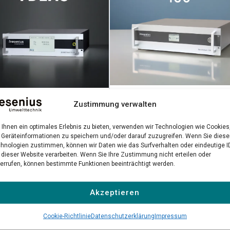
Gas Analyzer 150
methan TDLAS
Zustimmung verwalten
Präzise NDIR-Messung gefährlic
-Laseranalysator für
Lösemittel in industriellen
Ihnen ein optimales Erlebnis zu bieten, verwenden wir Technologien wie Cookies
räzise Biomethan-
Geräteinformationen zu speichern und/oder darauf zuzugreifen. Wenn Sie dies
Umgebungen
ätskontrolle
hnologien zustimmen, können wir Daten wie das Surfverhalten oder eindeutige I
 dieser Website verarbeiten. Wenn Sie Ihre Zustimmung nicht erteilen oder
errufen, können bestimmte Funktionen beeinträchtigt werden.
 erfahren →
Mehr erfahren →
Akzeptieren
Alle Produkte ansehen →
Cookie-Richtlinie
Datenschutzerklärung
Impressum