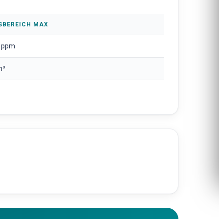
SBEREICH MAX
 ppm
m³