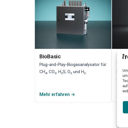
BioBasic
Bio
Plug-and-Play-Biogasanalysator für
TDLAS
Um 
CH₄, CO₂, H₂S, O₂ und H₂
hochp
um 
Qualit
Tec
auf
wid
Mehr erfahren →
Mehr