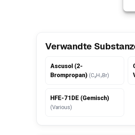
Verwandte Substanz
Ascusol (2-
Brompropan)
(C₃H₇Br)
HFE-71DE (Gemisch)
(Various)