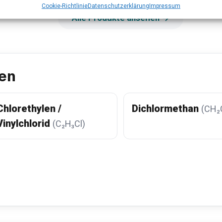
Cookie-Richtlinie
Datenschutzerklärung
Impressum
Alle Produkte ansehen →
en
Chlorethylen /
Dichlormethan
(CH₂C
Vinylchlorid
(C₂H₃Cl)