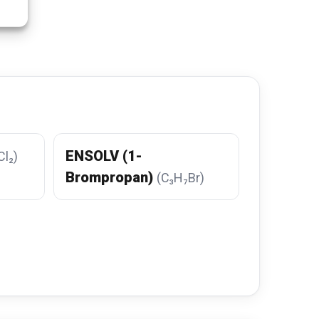
ENSOLV (1-
l₂)
Brompropan)
(C₃H₇Br)