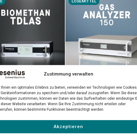
S
LÖSEMITTEL
Zustimmung verwalten
Gas Analyzer 150
methan TDLAS
Ihnen ein optimales Erlebnis zu bieten, verwenden wir Technologien wie Cookies
Präzise NDIR-Messung gefährlic
-Laseranalysator für
Geräteinformationen zu speichern und/oder darauf zuzugreifen. Wenn Sie dies
hnologien zustimmen, können wir Daten wie das Surfverhalten oder eindeutige I
Lösemittel in industriellen
räzise Biomethan-
 dieser Website verarbeiten. Wenn Sie Ihre Zustimmung nicht erteilen oder
Umgebungen
ätskontrolle
errufen, können bestimmte Funktionen beeinträchtigt werden.
 erfahren →
Mehr erfahren →
Akzeptieren