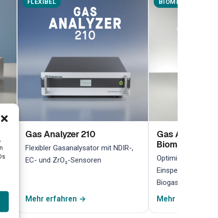
FLEXIBEL
BIOMETHAN
Gas Analyzer 210
Gas Analyzer 2
,
Biomethan
her
Flexibler Gasanalysator mit NDIR-,
en
Ds
Optimiert für die 
EC- und ZrO₂-Sensoren
Einspeiseüberwach
Biogasanlagen
Mehr erfahren →
Mehr erfahren →