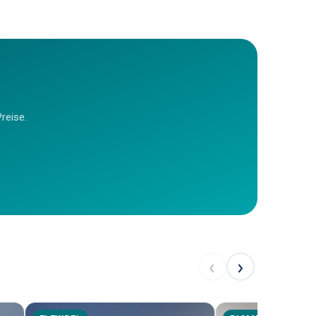
reise.
‹
›