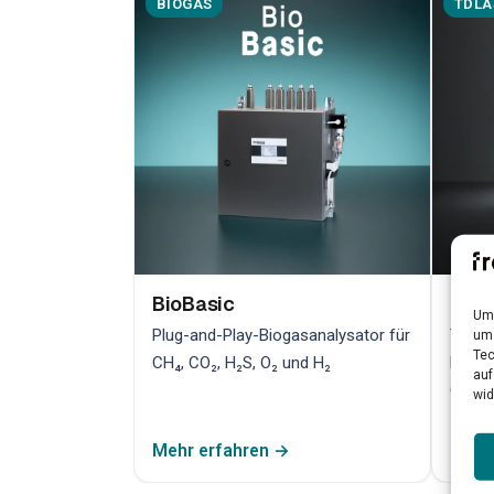
BIOGAS
TDLA
BioBasic
Bio
Um 
Plug-and-Play-Biogasanalysator für
TDLAS
um 
Tec
CH₄, CO₂, H₂S, O₂ und H₂
hochp
auf
Qualit
wid
Mehr erfahren →
Mehr