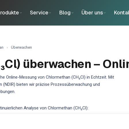
rodukte
Service
Blog
Über uns
Konta
an
›
Überwachen
₃Cl) überwachen – Onli
che Online-Messung von Chlormethan (CH₃Cl) in Echtzeit. Mit
on (NDIR) bieten wir präzise Prozessüberwachung und
ebungen.
nuierlichen Analyse von Chlormethan (CH₃Cl):