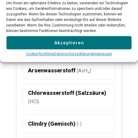
Um Ihnen ein optimales Erlebnis zu bieten, verwenden wir Technologien
wie Cookies, um Geräteinformationen zu speichern und/oder darauf
zuzugreifen. Wenn Sie diesen Technologien zustimmen, können wir
Daten wie das Surfverhalten oder eindeutige IDs auf dieser Website
verarbeiten. Wenn Sie Ihre Zustimmung nicht erteilen oder widerrufen,
Verwandte Substanzen
können bestimmte Funktionen beeinträchtigt werden.
Akzeptieren
1,3-Butadien
(C₄H₆)
Cookie-Richtlinie
Datenschutzerklärung
Impressum
Arsenwasserstoff
(AsH₃)
Chlorwasserstoff (Salzsäure)
(HCl)
Clindry (Gemisch)
(-)