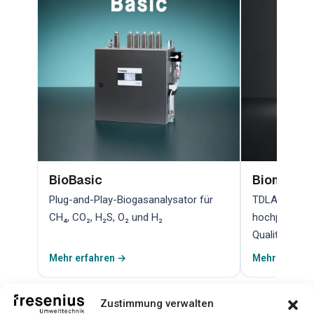
BioBasic
Biometha
Plug-and-Play-Biogasanalysator für
TDLAS-Lasera
CH₄, CO₂, H₂S, O₂ und H₂
hochpräzise
Qualitätskont
Mehr erfahren →
Mehr erfahr
Zustimmung verwalten
Alle Produkte ansehen →