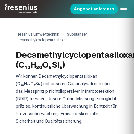
Angebot anfordern
Fresenius Umwelttechnik
›
Substanzen
›
Decamethylcyclopentasiloxan
Decamethylcyclopentasiloxa
(C₁₀H₃₀O₅Si₅)
Wir können Decamethylcyclopentasiloxan
(C₁₀H₃₀O₅Si₅) mit unseren Gasanalysatoren über
das Messprinzip nichtdispersiver Infrarotdetektion
(NDIR) messen. Unsere Online-Messung ermöglicht
präzise, kontinuierliche Überwachung in Echtzeit für
Prozessüberwachung, Emissionskontrolle,
Sicherheit und Qualitätssicherung.