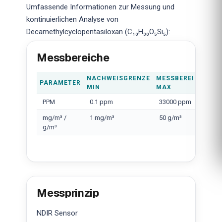
Umfassende Informationen zur Messung und
kontinuierlichen Analyse von
Decamethylcyclopentasiloxan (C₁₀H₃₀O₅Si₅):
Messbereiche
NACHWEISGRENZE
MESSBEREICH
PARAMETER
MIN
MAX
PPM
0.1 ppm
33000 ppm
mg/m³ /
1 mg/m³
50 g/m³
g/m³
Messprinzip
NDIR Sensor