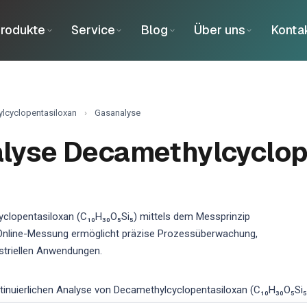
rodukte
Service
Blog
Über uns
Konta
lcyclopentasiloxan
›
Gasanalyse
lyse Decamethylcyclop
clopentasiloxan (C₁₀H₃₀O₅Si₅) mittels dem Messprinzip
re Online-Messung ermöglicht präzise Prozessüberwachung,
ustriellen Anwendungen.
nuierlichen Analyse von Decamethylcyclopentasiloxan (C₁₀H₃₀O₅Si₅