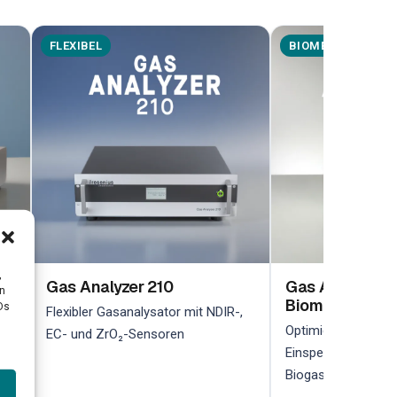
FLEXIBEL
BIOMETHAN
,
Gas Analyzer 210
Gas Analyzer 2
en
Biomethan
her
Ds
Flexibler Gasanalysator mit NDIR-,
Optimiert für die 
EC- und ZrO₂-Sensoren
Einspeiseüberwach
Biogasanlagen