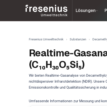
Lösungen
P
Fresenius Umwelttechnik
›
Substanzen
›
Decamethy
Realtime-Gasana
(C₁₀H₃₀O₅Si₅)
Wir bieten Realtime-Gasanalyse von Decamethylcy
nichtdispersiver Infrarotdetektion (NDIR). Unse
Emissionskontrolle und Qualitätssicherung in ind
Umfassende Informationen zur Messung und konti