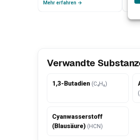
Mehr erfahren →
Mehr
Verwandte Substanz
1,3-Butadien
(C₄H₆)
Cyanwasserstoff
(Blausäure)
(HCN)