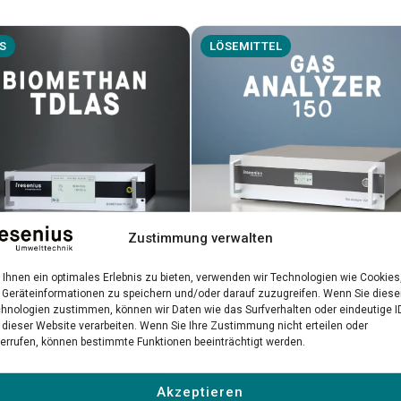
S
LÖSEMITTEL
Zustimmung verwalten
Ihnen ein optimales Erlebnis zu bieten, verwenden wir Technologien wie Cookies
Gas Analyzer 150
methan TDLAS
Geräteinformationen zu speichern und/oder darauf zuzugreifen. Wenn Sie dies
Präzise NDIR-Messung gefährlic
hnologien zustimmen, können wir Daten wie das Surfverhalten oder eindeutige I
-Laseranalysator für
 dieser Website verarbeiten. Wenn Sie Ihre Zustimmung nicht erteilen oder
Lösemittel in industriellen
räzise Biomethan-
errufen, können bestimmte Funktionen beeinträchtigt werden.
Umgebungen
ätskontrolle
Akzeptieren