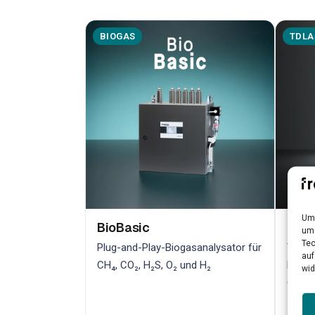
BIOGAS
TDLA
Um 
BioBasic
Bio
um 
Tec
Plug-and-Play-Biogasanalysator für
TDLAS
auf
CH₄, CO₂, H₂S, O₂ und H₂
hochp
wid
Qualit