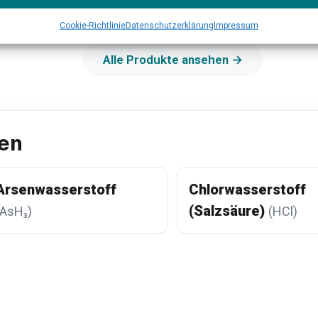
 erfahren →
Mehr erfahren →
Cookie-Richtlinie
Datenschutzerklärung
Impressum
Alle Produkte ansehen →
en
Arsenwasserstoff
Chlorwasserstoff
(Salzsäure)
(AsH₃)
(HCl)