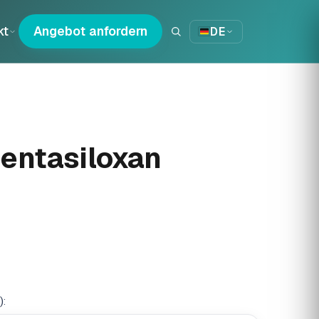
kt
Angebot anfordern
DE
entasiloxan
):