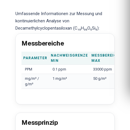
Umfassende Informationen zur Messung und
kontinuierlichen Analyse von
Decamethylcyclopentasiloxan (C₁₀H₃₀O₅Si₅):
Messbereiche
NACHWEISGRENZE
MESSBEREICH
PARAMETER
MIN
MAX
PPM
0.1 ppm
33000 ppm
mg/m³ /
1 mg/m³
50 g/m³
g/m³
Messprinzip