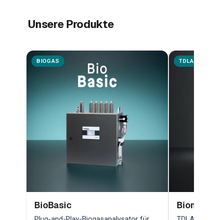
Unsere Produkte
BIOGAS
TDLAS
BioBasic
Biometha
Plug-and-Play-Biogasanalysator für
TDLAS-Lasera