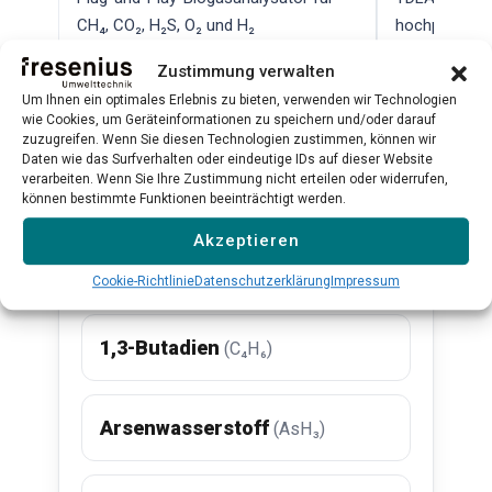
CH₄, CO₂, H₂S, O₂ und H₂
hochpräzise
Qualitätskont
Zustimmung verwalten
Mehr erfahren →
Mehr erfahr
Um Ihnen ein optimales Erlebnis zu bieten, verwenden wir Technologien
wie Cookies, um Geräteinformationen zu speichern und/oder darauf
zuzugreifen. Wenn Sie diesen Technologien zustimmen, können wir
Daten wie das Surfverhalten oder eindeutige IDs auf dieser Website
Alle Produkte ansehen →
→
verarbeiten. Wenn Sie Ihre Zustimmung nicht erteilen oder widerrufen,
können bestimmte Funktionen beeinträchtigt werden.
Akzeptieren
Verwandte Substanzen
Cookie-Richtlinie
Datenschutzerklärung
Impressum
1,3-Butadien
(C₄H₆)
Arsenwasserstoff
(AsH₃)