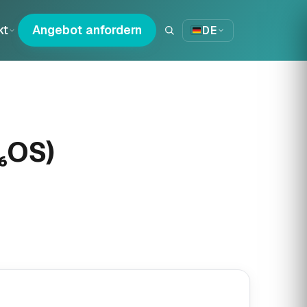
kt
Angebot anfordern
DE
₆OS)