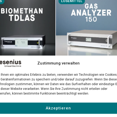
S
LÖSEMITTEL
Zustimmung verwalten
Gas Analyzer 150
methan TDLAS
Ihnen ein optimales Erlebnis zu bieten, verwenden wir Technologien wie Cookies
Präzise NDIR-Messung gefährlic
-Laseranalysator für
Geräteinformationen zu speichern und/oder darauf zuzugreifen. Wenn Sie dies
hnologien zustimmen, können wir Daten wie das Surfverhalten oder eindeutige I
Lösemittel in industriellen
räzise Biomethan-
 dieser Website verarbeiten. Wenn Sie Ihre Zustimmung nicht erteilen oder
Umgebungen
ätskontrolle
errufen, können bestimmte Funktionen beeinträchtigt werden.
 erfahren →
Mehr erfahren →
Akzeptieren