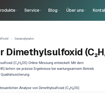
rodukte
Service
Blog
Über uns
Konta
lfoxid
›
Gasanalysator
r Dimethylsulfoxid (C₂H
lsulfoxid (C₂H₆OS) Online-Messung entwickelt. Mit dem
DIR) liefern sie präzise Ergebnisse bei wartungsarmem Betrieb
Qualitätssicherung.
nuierlichen Analyse von Dimethylsulfoxid (C₂H₆OS):