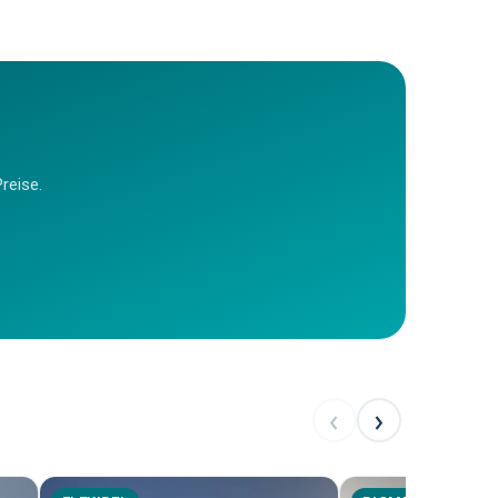
reise.
‹
›