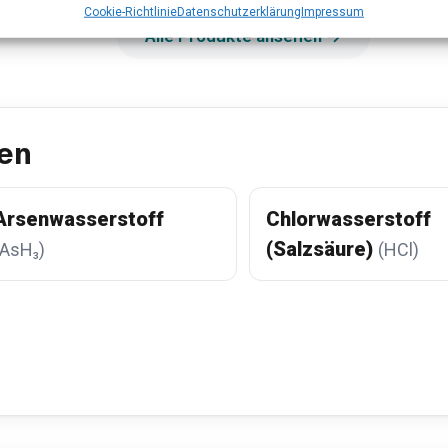
Cookie-Richtlinie
Datenschutzerklärung
Impressum
Alle Produkte ansehen →
en
Arsenwasserstoff
Chlorwasserstoff
(Salzsäure)
(AsH₃)
(HCl)