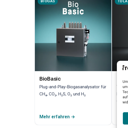
BIOGAS
TDLA
BioBasic
Bio
Um 
Plug-and-Play-Biogasanalysator für
TDLAS
um 
Tec
CH₄, CO₂, H₂S, O₂ und H₂
hochp
auf
Qualit
wid
Mehr erfahren →
Mehr