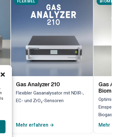
FLEXIBEL
BIOMETHAN
Gas Analyzer 210
Gas Analyzer 2
,
Biomethan
her
Flexibler Gasanalysator mit NDIR-,
en
Ds
Optimiert für die 
EC- und ZrO₂-Sensoren
Einspeiseüberwach
Biogasanlagen
Mehr erfahren →
Mehr erfahren →