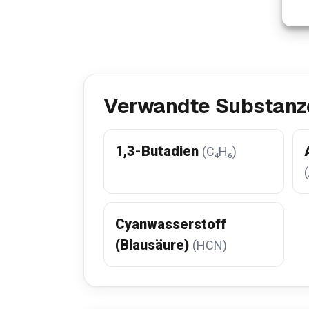
Verwandte Substanz
1,3-Butadien
(C₄H₆)
Cyanwasserstoff
(Blausäure)
(HCN)