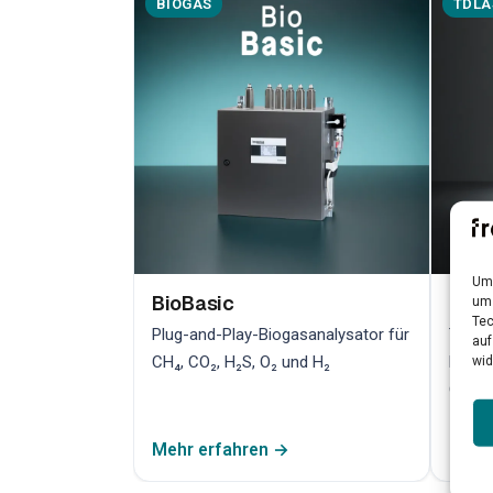
BIOGAS
TDLA
Um 
BioBasic
Bio
um 
Tec
Plug-and-Play-Biogasanalysator für
TDLAS
auf
CH₄, CO₂, H₂S, O₂ und H₂
hochp
wid
Qualit
Mehr erfahren →
Mehr