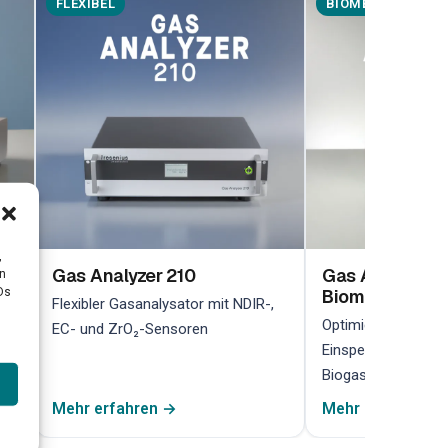
FLEXIBEL
BIOMETHAN
,
Gas Analyzer 210
Gas Analyzer 2
en
Ds
Biomethan
her
Flexibler Gasanalysator mit NDIR-,
Optimiert für die 
EC- und ZrO₂-Sensoren
Einspeiseüberwach
Biogasanlagen
Mehr erfahren →
Mehr erfahren →