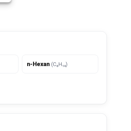
n-Hexan
(C₆H₁₄)