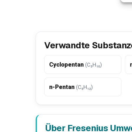
Verwandte Substanz
Cyclopentan
(C₅H₁₀)
n-Pentan
(C₅H₁₂)
Über Fresenius Umw