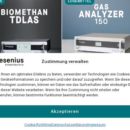
S
LÖSEMITTEL
Zustimmung verwalten
Ihnen ein optimales Erlebnis zu bieten, verwenden wir Technologien wie Cookies
Gas Analyzer 150
methan TDLAS
Geräteinformationen zu speichern und/oder darauf zuzugreifen. Wenn Sie dies
hnologien zustimmen, können wir Daten wie das Surfverhalten oder eindeutige I
Präzise NDIR-Messung gefährlic
-Laseranalysator für
 dieser Website verarbeiten. Wenn Sie Ihre Zustimmung nicht erteilen oder
Lösemittel in industriellen
räzise Biomethan-
errufen, können bestimmte Funktionen beeinträchtigt werden.
Umgebungen
ätskontrolle
Akzeptieren
 erfahren →
Mehr erfahren →
Cookie-Richtlinie
Datenschutzerklärung
Impressum