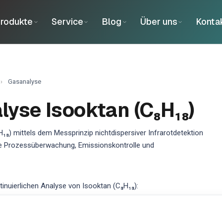
rodukte
Service
Blog
Über uns
Konta
›
Gasanalyse
yse Isooktan (C₈H₁₈)
₁₈) mittels dem Messprinzip nichtdispersiver Infrarotdetektion
se Prozessüberwachung, Emissionskontrolle und
nuierlichen Analyse von Isooktan (C₈H₁₈):