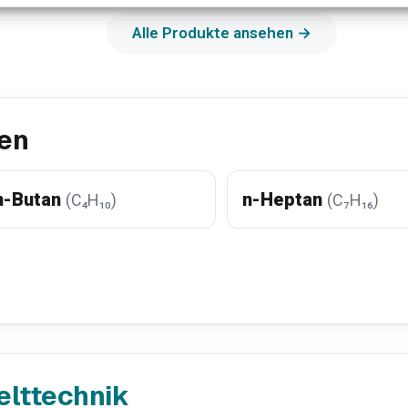
Alle Produkte ansehen →
en
n-Butan
n-Heptan
(C₄H₁₀)
(C₇H₁₆)
elttechnik