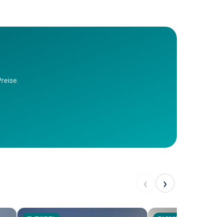
reise.
‹
›