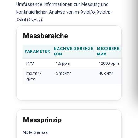
Umfassende Informationen zur Messung und
kontinuierlichen Analyse von m-Xylol/o-Xylol/p-
Xylol (C₈H₁₀):
Messbereiche
NACHWEISGRENZE
MESSBEREICH
PARAMETER
MIN
MAX
PPM
1.5 ppm
12000 ppm
mg/m³ /
5 mg/m³
40 g/m³
g/m³
Messprinzip
NDIR Sensor