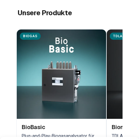
Unsere Produkte
BIOGAS
TDLAS
BioBasic
Biometha
Plug-and-Play-Biogasanalysator für
TDLAS-Lasera