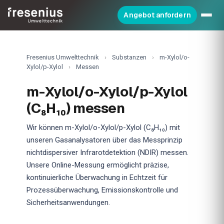
Angebot anfordern
Fresenius Umwelttechnik
›
Substanzen
›
m-Xylol/o-
Xylol/p-Xylol
›
Messen
m-Xylol/o-Xylol/p-Xylol
(C₈H₁₀) messen
Wir können m-Xylol/o-Xylol/p-Xylol (C₈H₁₀) mit
unseren Gasanalysatoren über das Messprinzip
nichtdispersiver Infrarotdetektion (NDIR) messen.
Unsere Online-Messung ermöglicht präzise,
kontinuierliche Überwachung in Echtzeit für
Prozessüberwachung, Emissionskontrolle und
Sicherheitsanwendungen.