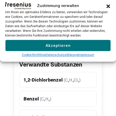
CH₄, CO₂, H₂S, O₂ und H₂
hochpräzise
Zustimmung verwalten
Qualitätskont
Um Ihnen ein optimales Erlebnis zu bieten, verwenden wir Technologien
wie Cookies, um Geräteinformationen zu speichern und/oder darauf
Mehr erfahren →
Mehr erfahr
zuzugreifen. Wenn Sie diesen Technologien zustimmen, können wir
Daten wie das Surfverhalten oder eindeutige IDs auf dieser Website
verarbeiten. Wenn Sie Ihre Zustimmung nicht erteilen oder widerrufen,
können bestimmte Funktionen beeinträchtigt werden.
Alle Produkte ansehen →
Akzeptieren
Cookie-Richtlinie
Datenschutzerklärung
Impressum
Verwandte Substanzen
1,2-Dichlorbenzol
(C₆H₄Cl₂)
Benzol
(C₆H₆)