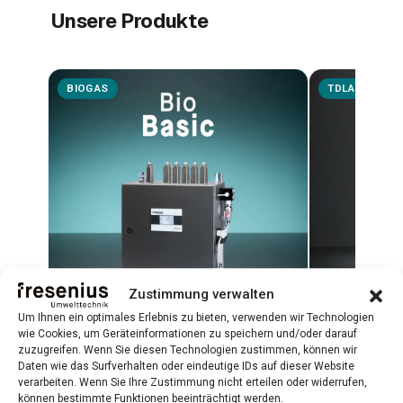
Unsere Produkte
BIOGAS
TDLAS
Zustimmung verwalten
Um Ihnen ein optimales Erlebnis zu bieten, verwenden wir Technologien
wie Cookies, um Geräteinformationen zu speichern und/oder darauf
BioBasic
Biometha
zuzugreifen. Wenn Sie diesen Technologien zustimmen, können wir
Daten wie das Surfverhalten oder eindeutige IDs auf dieser Website
Plug-and-Play-Biogasanalysator für
TDLAS-Lasera
verarbeiten. Wenn Sie Ihre Zustimmung nicht erteilen oder widerrufen,
können bestimmte Funktionen beeinträchtigt werden.
CH₄, CO₂, H₂S, O₂ und H₂
hochpräzise