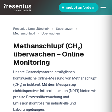
Angebot anfordern
Fresenius Umwelttechnik
›
Substanzen
›
Methanschlupf
›
Überwachen
Methanschlupf (CH₂)
überwachen – Online
Monitoring
Unsere Gasanalysatoren ermöglichen
kontinuierliche Online-Messung von Methanschlupf
(CH₂) in Echtzeit. Mit dem Messprinzip
nichtdispersiver Infrarotdetektion (NDIR) bieten wir
präzise Prozessüberwachung und
Emissionskontrolle für industrielle und
Laborumgebungen.