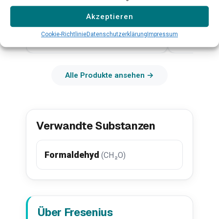
CH₄, CO₂, H₂S, O₂ und H₂
hochpräzise
Akzeptieren
Qualitätskont
Cookie-Richtlinie
Datenschutzerklärung
Impressum
Mehr erfahren →
Mehr erfahr
Alle Produkte ansehen →
Verwandte Substanzen
Formaldehyd
(CH₂O)
Über Fresenius