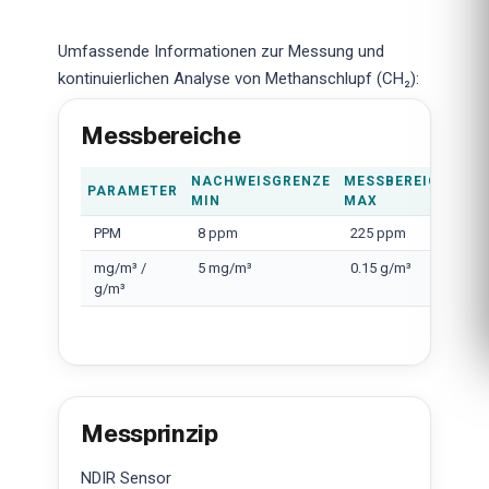
Umfassende Informationen zur Messung und
kontinuierlichen Analyse von Methanschlupf (CH₂):
Messbereiche
NACHWEISGRENZE
MESSBEREICH
PARAMETER
MIN
MAX
PPM
8 ppm
225 ppm
mg/m³ /
5 mg/m³
0.15 g/m³
g/m³
Messprinzip
NDIR Sensor