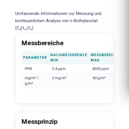
Umfassende Informationen zur Messung und
kontinuierlichen Analyse von n-Buthylacetat
(C₆H₁₂O₂):
Messbereiche
NACHWEISGRENZE
MESSBEREICH
PARAMETER
MIN
MAX
PPM
0.4 ppm
8300 ppm
mg/m³ /
2 mg/m³
40 g/m³
g/m³
Messprinzip