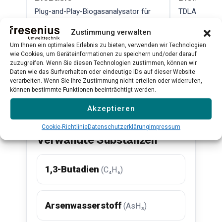
Plug-and-Play-Biogasanalysator für
TDLAS-Lasera
CH₄, CO₂, H₂S, O₂ und H₂
hochpräzise
Zustimmung verwalten
Qualitätskont
Um Ihnen ein optimales Erlebnis zu bieten, verwenden wir Technologien
Mehr erfahren →
Mehr erfahr
wie Cookies, um Geräteinformationen zu speichern und/oder darauf
zuzugreifen. Wenn Sie diesen Technologien zustimmen, können wir
Daten wie das Surfverhalten oder eindeutige IDs auf dieser Website
verarbeiten. Wenn Sie Ihre Zustimmung nicht erteilen oder widerrufen,
Alle Produkte ansehen →
können bestimmte Funktionen beeinträchtigt werden.
Akzeptieren
Cookie-Richtlinie
Datenschutzerklärung
Impressum
Verwandte Substanzen
1,3-Butadien
(C₄H₆)
Arsenwasserstoff
(AsH₃)