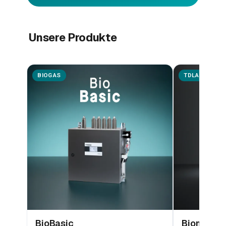
Unsere Produkte
BIOGAS
TDLAS
BioBasic
Biometha