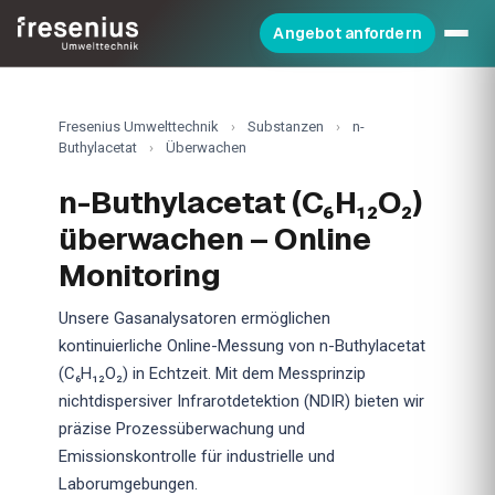
Angebot anfordern
Fresenius Umwelttechnik
›
Substanzen
›
n-
Buthylacetat
›
Überwachen
n-Buthylacetat (C₆H₁₂O₂)
überwachen – Online
Monitoring
Unsere Gasanalysatoren ermöglichen
kontinuierliche Online-Messung von n-Buthylacetat
(C₆H₁₂O₂) in Echtzeit. Mit dem Messprinzip
nichtdispersiver Infrarotdetektion (NDIR) bieten wir
präzise Prozessüberwachung und
Emissionskontrolle für industrielle und
Laborumgebungen.