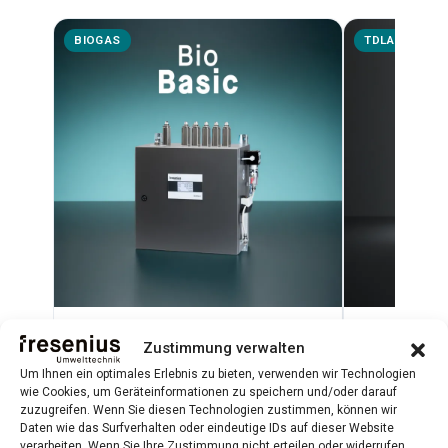
BIOGAS
TDLAS
BioBasic
Biometha
Zustimmung verwalten
Plug-and-Play-Biogasanalysator für
TDLAS-Lasera
Um Ihnen ein optimales Erlebnis zu bieten, verwenden wir Technologien
CH₄, CO₂, H₂S, O₂ und H₂
hochpräzise
wie Cookies, um Geräteinformationen zu speichern und/oder darauf
zuzugreifen. Wenn Sie diesen Technologien zustimmen, können wir
Qualitätskont
Daten wie das Surfverhalten oder eindeutige IDs auf dieser Website
Mehr erfahren →
Mehr erfahr
verarbeiten. Wenn Sie Ihre Zustimmung nicht erteilen oder widerrufen,