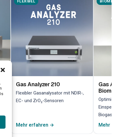
FLEXIBEL
BIOMETHAN
,
Gas Analyzer 210
Gas Analyzer 2
en
Biomethan
her
Flexibler Gasanalysator mit NDIR-,
Ds
Optimiert für die 
EC- und ZrO₂-Sensoren
Einspeiseüberwach
Biogasanlagen
Mehr erfahren →
Mehr erfahren →