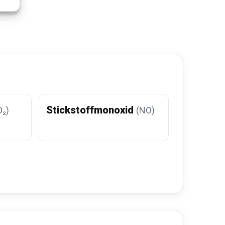
Stickstoffmonoxid
O₂)
(NO)