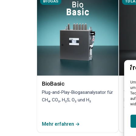
BIOGAS
TDLA
Um 
BioBasic
Bio
um 
Plug-and-Play-Biogasanalysator für
TDLAS
Tec
auf
CH₄, CO₂, H₂S, O₂ und H₂
hochp
wid
Qualit
Mehr erfahren →
Mehr