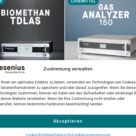
S
LÖSEMITTEL
Zustimmung verwalten
Gas Analyzer 150
Ihnen ein optimales Erlebnis zu bieten, verwenden wir Technologien wie Cookies
methan TDLAS
Geräteinformationen zu speichern und/oder darauf zuzugreifen. Wenn Sie dies
Präzise NDIR-Messung gefährlic
-Laseranalysator für
hnologien zustimmen, können wir Daten wie das Surfverhalten oder eindeutige I
Lösemittel in industriellen
 dieser Website verarbeiten. Wenn Sie Ihre Zustimmung nicht erteilen oder
räzise Biomethan-
errufen, können bestimmte Funktionen beeinträchtigt werden.
Umgebungen
ätskontrolle
Akzeptieren
 erfahren →
Mehr erfahren →
Cookie-Richtlinie
Datenschutzerklärung
Impressum