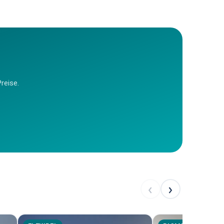
reise.
‹
›