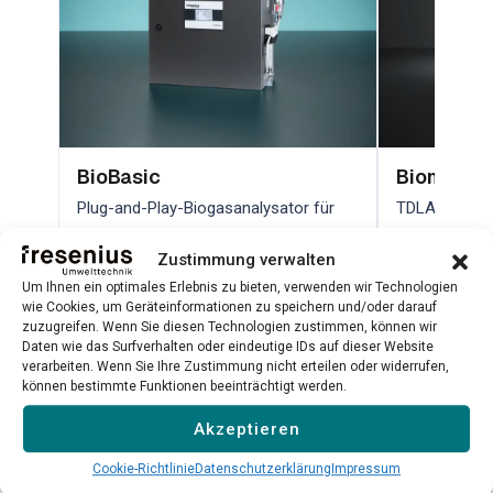
BioBasic
Biometha
Plug-and-Play-Biogasanalysator für
TDLAS-Lasera
CH₄, CO₂, H₂S, O₂ und H₂
hochpräzise
Zustimmung verwalten
Qualitätskont
Um Ihnen ein optimales Erlebnis zu bieten, verwenden wir Technologien
Mehr erfahren →
Mehr erfahr
wie Cookies, um Geräteinformationen zu speichern und/oder darauf
zuzugreifen. Wenn Sie diesen Technologien zustimmen, können wir
Daten wie das Surfverhalten oder eindeutige IDs auf dieser Website
verarbeiten. Wenn Sie Ihre Zustimmung nicht erteilen oder widerrufen,
Alle Produkte ansehen →
können bestimmte Funktionen beeinträchtigt werden.
Akzeptieren
Cookie-Richtlinie
Datenschutzerklärung
Impressum
Verwandte Substanzen