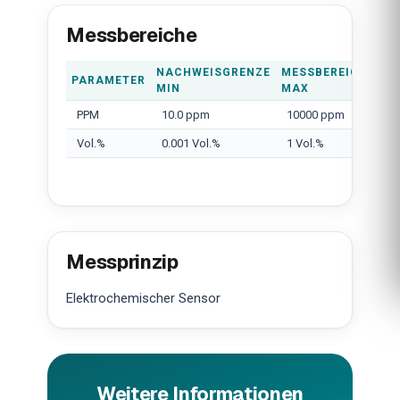
Messbereiche
NACHWEISGRENZE
MESSBEREICH
PARAMETER
MIN
MAX
PPM
10.0 ppm
10000 ppm
Vol.%
0.001 Vol.%
1 Vol.%
Messprinzip
Elektrochemischer Sensor
Weitere Informationen