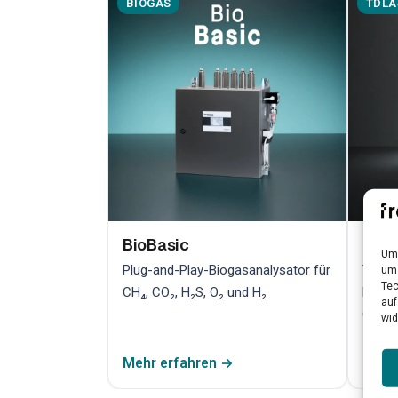
BIOGAS
TDLA
BioBasic
Bio
Um 
Plug-and-Play-Biogasanalysator für
TDLAS
um 
Tec
CH₄, CO₂, H₂S, O₂ und H₂
hochp
auf
Qualit
wid
Mehr erfahren →
Mehr