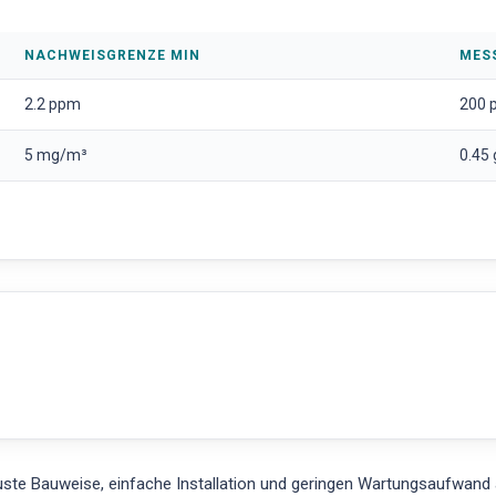
NACHWEISGRENZE MIN
MES
2.2 ppm
200 
5 mg/m³
0.45
te Bauweise, einfache Installation und geringen Wartungsaufwand au