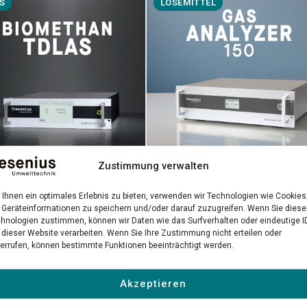
S
LÖSEMITTEL
Zustimmung verwalten
Gas Analyzer 150
methan TDLAS
Ihnen ein optimales Erlebnis zu bieten, verwenden wir Technologien wie Cookies
Präzise NDIR-Messung gefährlic
-Laseranalysator für
Geräteinformationen zu speichern und/oder darauf zuzugreifen. Wenn Sie dies
hnologien zustimmen, können wir Daten wie das Surfverhalten oder eindeutige I
Lösemittel in industriellen
räzise Biomethan-
 dieser Website verarbeiten. Wenn Sie Ihre Zustimmung nicht erteilen oder
Umgebungen
ätskontrolle
errufen, können bestimmte Funktionen beeinträchtigt werden.
 erfahren →
Mehr erfahren →
Akzeptieren