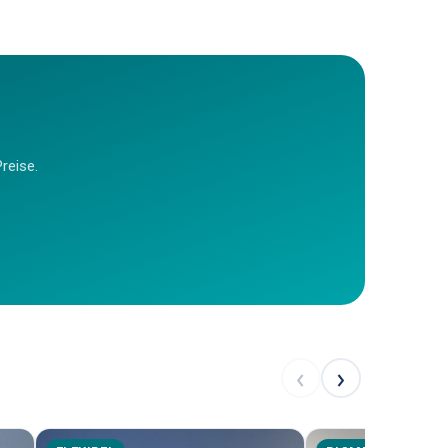
reise.
‹
›