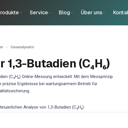
rodukte
Service
Blog
Über uns
Konta
en
›
Gasanalysator
r 1,3-Butadien (C₄H₆)
adien (C₄H₆) Online-Messung entwickelt. Mit dem Messprinzip
 sie präzise Ergebnisse bei wartungsarmem Betrieb für
litätssicherung.
uierlichen Analyse von 1,3-Butadien (C₄H₆):