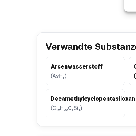
Verwandte Substanz
Arsenwasserstoff
(AsH₃)
Decamethylcyclopentasiloxan
(C₁₀H₃₀O₅Si₅)