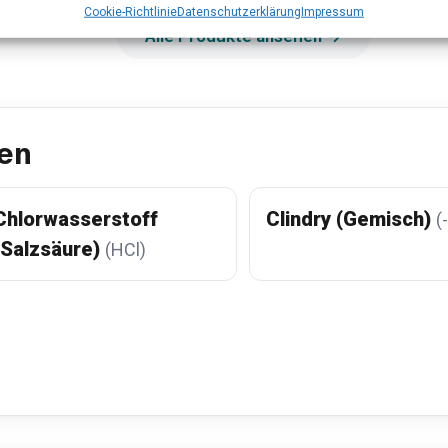
Cookie-Richtlinie
Datenschutzerklärung
Impressum
Alle Produkte ansehen →
en
Chlorwasserstoff
Clindry (Gemisch)
(-
(Salzsäure)
(HCl)