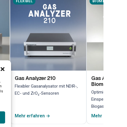
FLEXIBEL
BIOMETHAN
Gas Analyzer 210
Gas Analyzer 2
,
Biomethan
her
Flexibler Gasanalysator mit NDIR-,
en
Ds
Optimiert für die 
EC- und ZrO₂-Sensoren
Einspeiseüberwach
Biogasanlagen
Mehr erfahren →
Mehr erfahren →