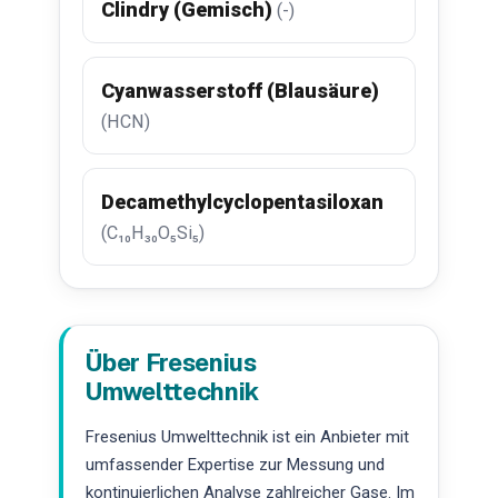
Clindry (Gemisch)
(-)
Cyanwasserstoff (Blausäure)
(HCN)
Decamethylcyclopentasiloxan
(C₁₀H₃₀O₅Si₅)
Über Fresenius
Umwelttechnik
Fresenius Umwelttechnik ist ein Anbieter mit
umfassender Expertise zur Messung und
kontinuierlichen Analyse zahlreicher Gase. Im