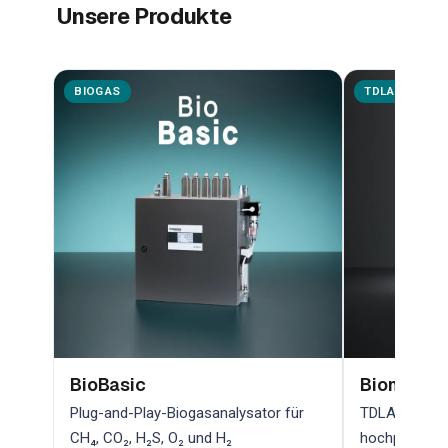
Unsere Produkte
BIOGAS
TDLAS
BioBasic
Biometha
Plug-and-Play-Biogasanalysator für
TDLAS-Lasera
CH₄, CO₂, H₂S, O₂ und H₂
hochpräzise