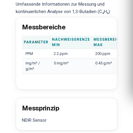
Umfassende Informationen zur Messung und
kontinuierlichen Analyse von 1,3-Butadien (C₄H₆):
Messbereiche
NACHWEISGRENZE
MESSBEREICH
PARAMETER
MIN
MAX
PPM
2.2 ppm
200 ppm
mg/m³ /
5 mg/m³
0.45 g/m³
g/m³
Messprinzip
NDIR Sensor