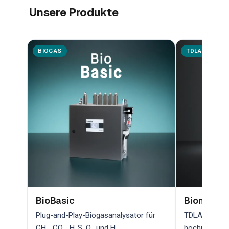
Unsere Produkte
BIOGAS
TDLAS
BioBasic
Biometha
Plug-and-Play-Biogasanalysator für
TDLAS-Lasera
CH₄, CO₂, H₂S, O₂ und H₂
hochpräzise