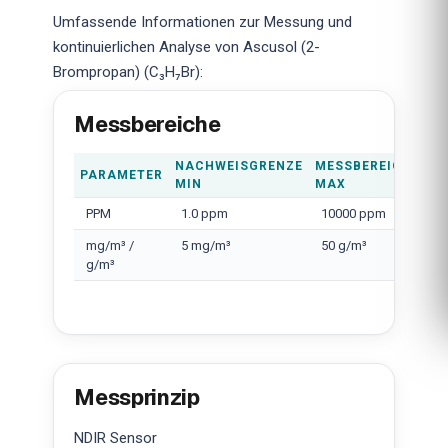
Umfassende Informationen zur Messung und
kontinuierlichen Analyse von Ascusol (2-
Brompropan) (C₃H₇Br):
Messbereiche
NACHWEISGRENZE
MESSBEREICH
PARAMETER
MIN
MAX
PPM
1.0 ppm
10000 ppm
mg/m³ /
5 mg/m³
50 g/m³
g/m³
Messprinzip
NDIR Sensor