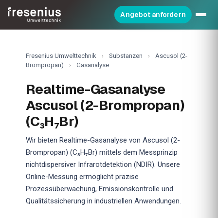
Angebot anfordern
Fresenius Umwelttechnik
›
Substanzen
›
Ascusol (2-
Brompropan)
›
Gasanalyse
Realtime-Gasanalyse
Ascusol (2-Brompropan)
(C₃H₇Br)
Wir bieten Realtime-Gasanalyse von Ascusol (2-
Brompropan) (C₃H₇Br) mittels dem Messprinzip
nichtdispersiver Infrarotdetektion (NDIR). Unsere
Online-Messung ermöglicht präzise
Prozessüberwachung, Emissionskontrolle und
Qualitätssicherung in industriellen Anwendungen.