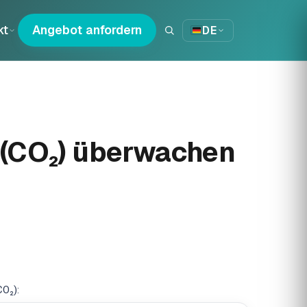
kt
Angebot anfordern
DE
t (CO₂) überwachen
CO₂):