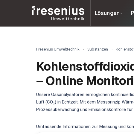
Lösungen
P
Fresenius Umwelttechnik
›
Substanzen
›
Kohlenstof
Kohlenstoffdioxi
– Online Monitor
Unsere Gasanalysatoren ermöglichen kontinuierlic
Luft (CO₂) in Echtzeit. Mit dem Messprinzip Wärme
Prozessüberwachung und Emissionskontrolle für 
Umfassende Informationen zur Messung und kontinu