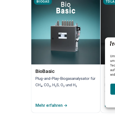
BIOGAS
TDLA
Um 
um 
Tec
auf
BioBasic
Bio
wid
Plug-and-Play-Biogasanalysator für
TDLAS
CH₄, CO₂, H₂S, O₂ und H₂
hochp
Qualit
Mehr erfahren →
Mehr