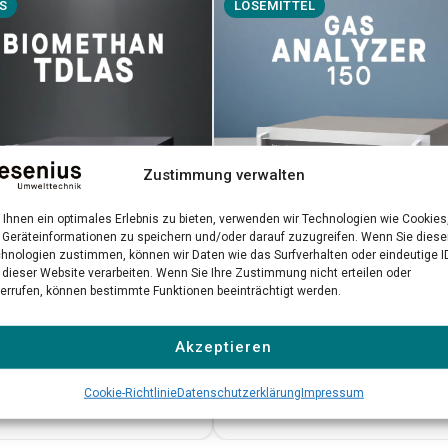
S
LÖSEMITTEL
Zustimmung verwalten
Ihnen ein optimales Erlebnis zu bieten, verwenden wir Technologien wie Cookies
Geräteinformationen zu speichern und/oder darauf zuzugreifen. Wenn Sie dies
hnologien zustimmen, können wir Daten wie das Surfverhalten oder eindeutige I
Gas Analyzer 150
 dieser Website verarbeiten. Wenn Sie Ihre Zustimmung nicht erteilen oder
methan TDLAS
errufen, können bestimmte Funktionen beeinträchtigt werden.
Präzise NDIR-Messung gefährlic
-Laseranalysator für
Lösemittel in industriellen
räzise Biomethan-
Akzeptieren
Umgebungen
ätskontrolle
Cookie-Richtlinie
Datenschutzerklärung
Impressum
 erfahren →
Mehr erfahren →