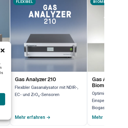
FLEXIBEL
BIOMETHAN
,
en
Ds
Gas Analyzer 210
Gas Analyzer 2
Biomethan
her
Flexibler Gasanalysator mit NDIR-,
Optimiert für die 
EC- und ZrO₂-Sensoren
Einspeiseüberwach
Biogasanlagen
Mehr erfahren →
Mehr erfahren →