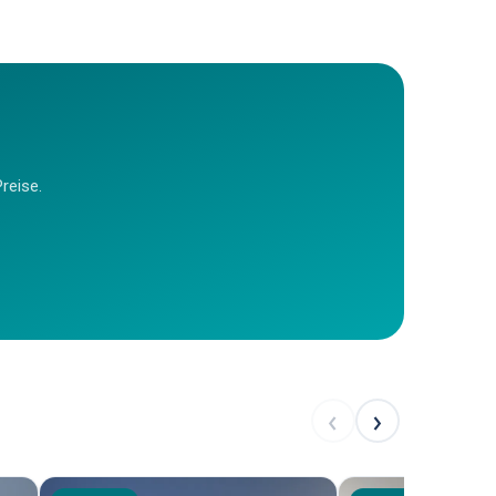
reise.
‹
›