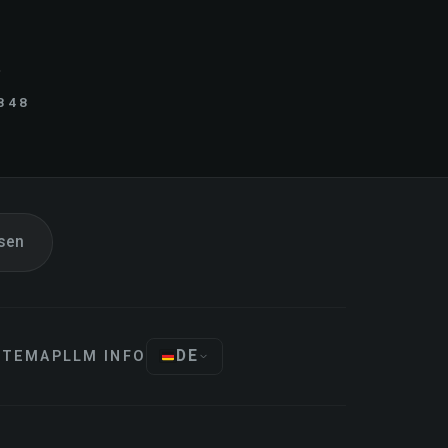
.
848
sen
DE
ITEMAP
LLM INFO