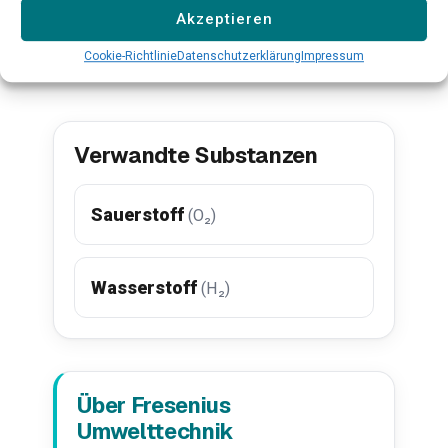
Akzeptieren
Alle Produkte ansehen →
Cookie-Richtlinie
Datenschutzerklärung
Impressum
Verwandte Substanzen
Sauerstoff
(O₂)
Wasserstoff
(H₂)
Über Fresenius
Umwelttechnik