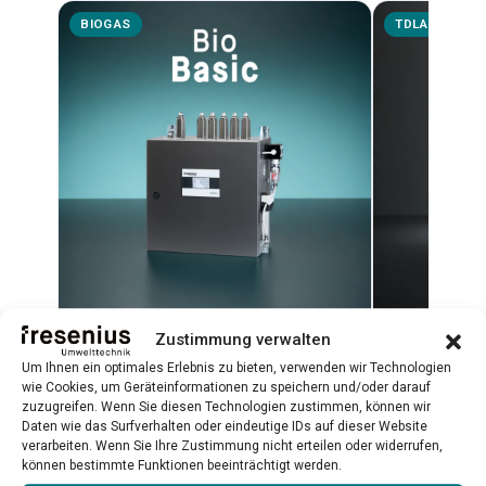
BIOGAS
TDLAS
BioBasic
Biometha
Zustimmung verwalten
Um Ihnen ein optimales Erlebnis zu bieten, verwenden wir Technologien
Plug-and-Play-Biogasanalysator für
TDLAS-Lasera
wie Cookies, um Geräteinformationen zu speichern und/oder darauf
CH₄, CO₂, H₂S, O₂ und H₂
hochpräzise
zuzugreifen. Wenn Sie diesen Technologien zustimmen, können wir
Qualitätskont
Daten wie das Surfverhalten oder eindeutige IDs auf dieser Website
verarbeiten. Wenn Sie Ihre Zustimmung nicht erteilen oder widerrufen,
Mehr erfahren →
Mehr erfahr
können bestimmte Funktionen beeinträchtigt werden.