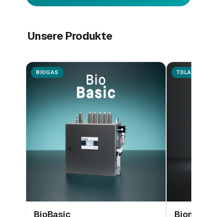
Unsere Produkte
BIOGAS
TDLAS
BioBasic
Biometha