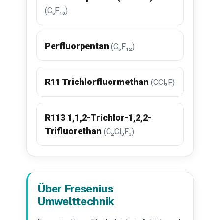
(C₅F₁₀)
Perfluorpentan
(C₅F₁₂)
R11 Trichlorfluormethan
(CCl₃F)
R113 1,1,2-Trichlor-1,2,2-
Trifluorethan
(C₂Cl₃F₃)
Über Fresenius
Umwelttechnik