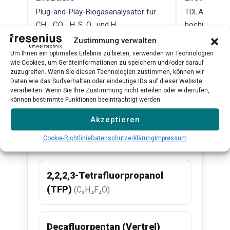
Plug-and-Play-Biogasanalysator für
TDLAS-Lasera
CH₄, CO₂, H₂S, O₂ und H₂
hochpräzise
Qualitätskont
Zustimmung verwalten
Um Ihnen ein optimales Erlebnis zu bieten, verwenden wir Technologien
Mehr erfahren →
Mehr erfahr
wie Cookies, um Geräteinformationen zu speichern und/oder darauf
zuzugreifen. Wenn Sie diesen Technologien zustimmen, können wir
Daten wie das Surfverhalten oder eindeutige IDs auf dieser Website
→
verarbeiten. Wenn Sie Ihre Zustimmung nicht erteilen oder widerrufen,
Alle Produkte ansehen →
können bestimmte Funktionen beeinträchtigt werden.
Akzeptieren
Cookie-Richtlinie
Datenschutzerklärung
Impressum
Verwandte Substanzen
2,2,2,3-Tetrafluorpropanol
(TFP)
(C₃H₄F₄O)
Decafluorpentan (Vertrel)