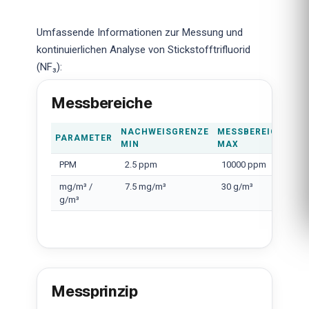
Umfassende Informationen zur Messung und
kontinuierlichen Analyse von Stickstofftrifluorid
(NF₃):
Messbereiche
NACHWEISGRENZE
MESSBEREICH
PARAMETER
MIN
MAX
PPM
2.5 ppm
10000 ppm
mg/m³ /
7.5 mg/m³
30 g/m³
g/m³
Messprinzip