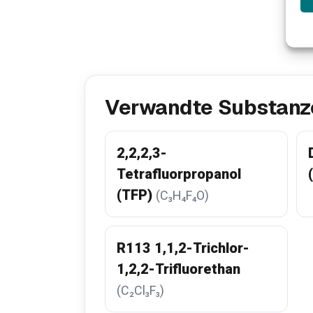
Verwandte Substanz
2,2,2,3-
Tetrafluorpropanol
(TFP)
(C₃H₄F₄O)
R113 1,1,2-Trichlor-
1,2,2-Trifluorethan
(C₂Cl₃F₃)