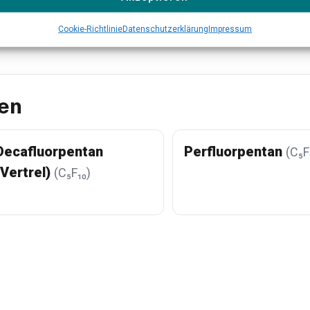
Alle Produkte ansehen →
Cookie-Richtlinie
Datenschutzerklärung
Impressum
en
Decafluorpentan
Perfluorpentan
(C₅F
(Vertrel)
(C₅F₁₀)