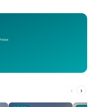
reise.
‹
›