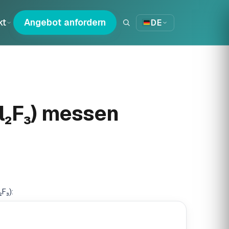
kt
Angebot anfordern
DE
Cl₂F₃) messen
F₃):