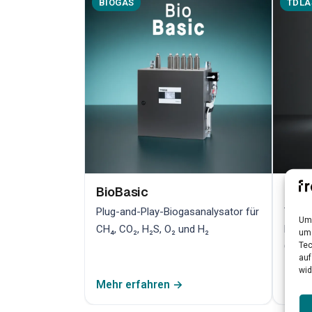
BIOGAS
TDLA
BioBasic
Bio
Plug-and-Play-Biogasanalysator für
TDLAS
Um 
CH₄, CO₂, H₂S, O₂ und H₂
hochp
um 
Tec
Qualit
auf
wid
Mehr erfahren →
Mehr