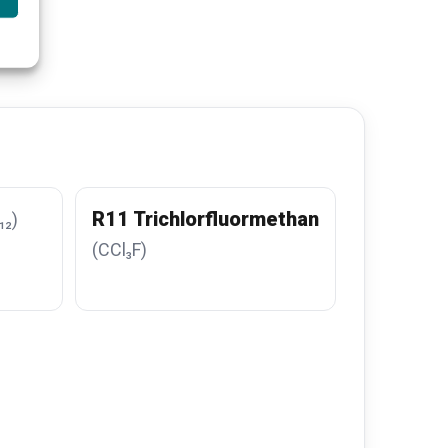
R11 Trichlorfluormethan
₁₂)
(CCl₃F)