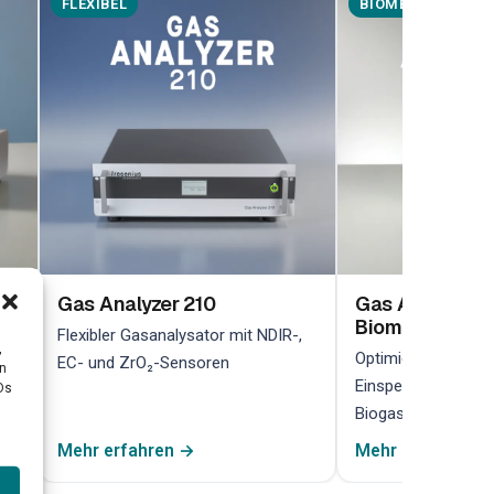
FLEXIBEL
BIOMETHAN
Gas Analyzer 210
Gas Analyzer 2
Biomethan
her
Flexibler Gasanalysator mit NDIR-,
,
Optimiert für die 
EC- und ZrO₂-Sensoren
en
Einspeiseüberwach
Ds
Biogasanlagen
Mehr erfahren →
Mehr erfahren →