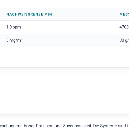
NACHWEISGRENZE MIN
MES
1.0 ppm
4700
5 mg/m³
30 g
achung mit hoher Präzision und Zuverlässigkeit. Die Systeme sind f