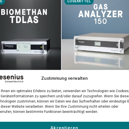
S
LÖSEMITTEL
Gas Analyzer 150
Zustimmung verwalten
methan TDLAS
Präzise NDIR-Messung gefährlic
-Laseranalysator für
Ihnen ein optimales Erlebnis zu bieten, verwenden wir Technologien wie Cookies
Lösemittel in industriellen
räzise Biomethan-
Geräteinformationen zu speichern und/oder darauf zuzugreifen. Wenn Sie dies
Umgebungen
hnologien zustimmen, können wir Daten wie das Surfverhalten oder eindeutige I
ätskontrolle
 dieser Website verarbeiten. Wenn Sie Ihre Zustimmung nicht erteilen oder
errufen, können bestimmte Funktionen beeinträchtigt werden.
 erfahren →
Mehr erfahren →
Akzeptieren