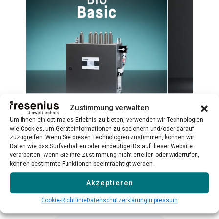
Zustimmung verwalten
Um Ihnen ein optimales Erlebnis zu bieten, verwenden wir Technologien
wie Cookies, um Geräteinformationen zu speichern und/oder darauf
BioBasic
Biometha
zuzugreifen. Wenn Sie diesen Technologien zustimmen, können wir
Daten wie das Surfverhalten oder eindeutige IDs auf dieser Website
Plug-and-Play-Biogasanalysator für
TDLAS-Lasera
verarbeiten. Wenn Sie Ihre Zustimmung nicht erteilen oder widerrufen,
CH₄, CO₂, H₂S, O₂ und H₂
hochpräzise
können bestimmte Funktionen beeinträchtigt werden.
Qualitätskont
Akzeptieren
Mehr erfahren →
Mehr erfahr
Cookie-Richtlinie
Datenschutzerklärung
Impressum