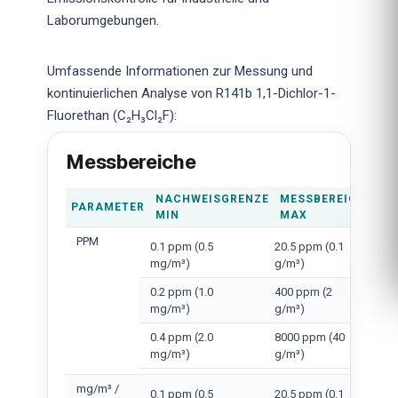
Laborumgebungen.
Umfassende Informationen zur Messung und
kontinuierlichen Analyse von R141b 1,1-Dichlor-1-
Fluorethan (C₂H₃Cl₂F):
Messbereiche
NACHWEISGRENZE
MESSBEREICH
PARAMETER
MIN
MAX
PPM
0.1 ppm (0.5
20.5 ppm (0.1
mg/m³)
g/m³)
0.2 ppm (1.0
400 ppm (2
mg/m³)
g/m³)
0.4 ppm (2.0
8000 ppm (40
mg/m³)
g/m³)
mg/m³ /
0.1 ppm (0.5
20.5 ppm (0.1