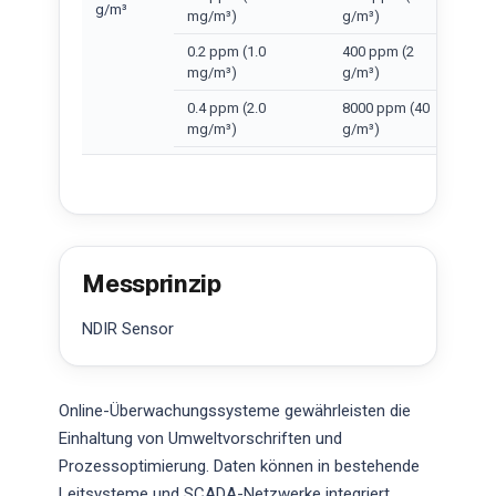
g/m³
mg/m³)
g/m³)
0.2 ppm (1.0
400 ppm (2
mg/m³)
g/m³)
0.4 ppm (2.0
8000 ppm (40
mg/m³)
g/m³)
Messprinzip
NDIR Sensor
Online-Überwachungssysteme gewährleisten die
Einhaltung von Umweltvorschriften und
Prozessoptimierung. Daten können in bestehende
Leitsysteme und SCADA-Netzwerke integriert