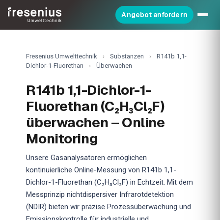
Angebot anfordern
Fresenius Umwelttechnik
›
Substanzen
›
R141b 1,1-
Dichlor-1-Fluorethan
›
Überwachen
R141b 1,1-Dichlor-1-
Fluorethan (C₂H₃Cl₂F)
überwachen – Online
Monitoring
Unsere Gasanalysatoren ermöglichen
kontinuierliche Online-Messung von R141b 1,1-
Dichlor-1-Fluorethan (C₂H₃Cl₂F) in Echtzeit. Mit dem
Messprinzip nichtdispersiver Infrarotdetektion
(NDIR) bieten wir präzise Prozessüberwachung und
Emissionskontrolle für industrielle und