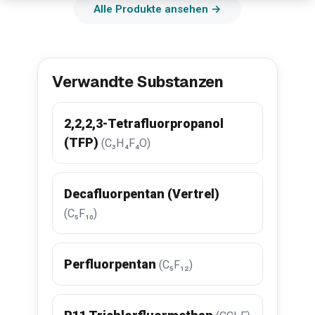
Alle Produkte ansehen →
Verwandte Substanzen
2,2,2,3-Tetrafluorpropanol
(TFP)
(C₃H₄F₄O)
Decafluorpentan (Vertrel)
(C₅F₁₀)
Perfluorpentan
(C₅F₁₂)