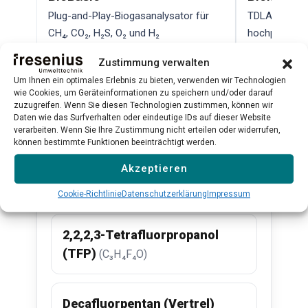
Plug-and-Play-Biogasanalysator für
TDLAS-Lasera
CH₄, CO₂, H₂S, O₂ und H₂
hochpräzise
Qualitätskont
Zustimmung verwalten
Mehr erfahren →
Mehr erfahr
Um Ihnen ein optimales Erlebnis zu bieten, verwenden wir Technologien
wie Cookies, um Geräteinformationen zu speichern und/oder darauf
zuzugreifen. Wenn Sie diesen Technologien zustimmen, können wir
Daten wie das Surfverhalten oder eindeutige IDs auf dieser Website
Alle Produkte ansehen →
verarbeiten. Wenn Sie Ihre Zustimmung nicht erteilen oder widerrufen,
können bestimmte Funktionen beeinträchtigt werden.
Akzeptieren
Verwandte Substanzen
Cookie-Richtlinie
Datenschutzerklärung
Impressum
2,2,2,3-Tetrafluorpropanol
(TFP)
(C₃H₄F₄O)
Decafluorpentan (Vertrel)