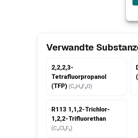
Verwandte Substanz
2,2,2,3-
Tetrafluorpropanol
(TFP)
(C₃H₄F₄O)
R113 1,1,2-Trichlor-
1,2,2-Trifluorethan
(C₂Cl₃F₃)