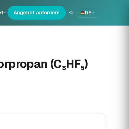
kt
Angebot anfordern
DE
uorpropan (C₃HF₅)