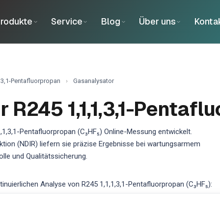
rodukte
Service
Blog
Über uns
Konta
,3,1-Pentafluorpropan
›
Gasanalysator
 R245 1,1,1,3,1-Pentafl
1,1,3,1-Pentafluorpropan (C₃HF₅) Online-Messung entwickelt.
ektion (NDIR) liefern sie präzise Ergebnisse bei wartungsarmem
lle und Qualitätssicherung.
uierlichen Analyse von R245 1,1,1,3,1-Pentafluorpropan (C₃HF₅):