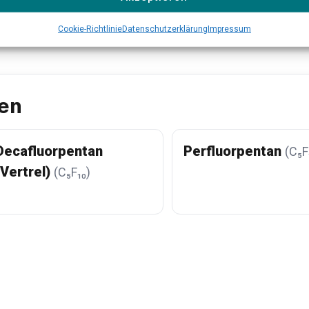
Alle Produkte ansehen →
Cookie-Richtlinie
Datenschutzerklärung
Impressum
en
Decafluorpentan
Perfluorpentan
(C₅F
(Vertrel)
(C₅F₁₀)