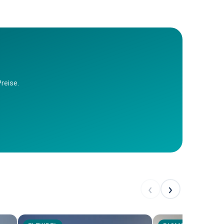
reise.
‹
›