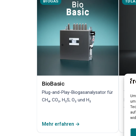
BIOGAS
TDLA
BioBasic
Bio
Plug-and-Play-Biogasanalysator für
TDLAS
Um 
CH₄, CO₂, H₂S, O₂ und H₂
hochp
um 
Tec
Qualit
auf
wid
Mehr erfahren →
Mehr