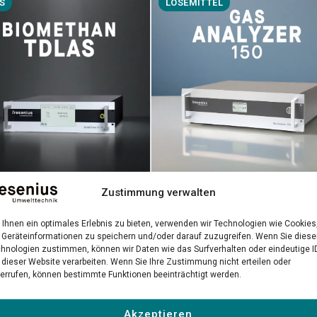
S
LÖSEMITTEL
Gas Analyzer 150
Zustimmung verwalten
methan TDLAS
Präzise NDIR-Messung gefährlic
-Laseranalysator für
Ihnen ein optimales Erlebnis zu bieten, verwenden wir Technologien wie Cookies
Lösemittel in industriellen
räzise Biomethan-
Geräteinformationen zu speichern und/oder darauf zuzugreifen. Wenn Sie dies
Umgebungen
hnologien zustimmen, können wir Daten wie das Surfverhalten oder eindeutige I
ätskontrolle
 dieser Website verarbeiten. Wenn Sie Ihre Zustimmung nicht erteilen oder
errufen, können bestimmte Funktionen beeinträchtigt werden.
 erfahren →
Mehr erfahren →
Akzeptieren