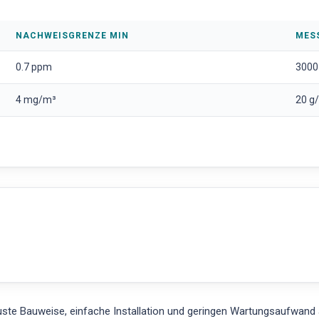
NACHWEISGRENZE MIN
MES
0.7 ppm
3000
4 mg/m³
20 g
te Bauweise, einfache Installation und geringen Wartungsaufwand au