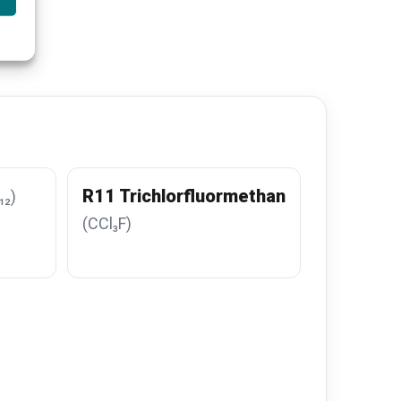
R11 Trichlorfluormethan
₁₂)
(CCl₃F)