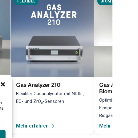
FLEXIBEL
BIOMETHAN
Gas Analyzer 210
Gas Analyzer 2
Biomethan
her
Flexibler Gasanalysator mit NDIR-,
,
Optimiert für die 
EC- und ZrO₂-Sensoren
en
Einspeiseüberwach
Ds
Biogasanlagen
Mehr erfahren →
Mehr erfahren →